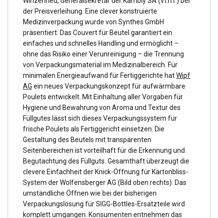
Winzenried, Generalsekretär der Kambly SA (v.l.n.r.) bei
der Preisverleihung. Eine clever konstruierte
Medizinverpackung wurde von Synthes GmbH
präsentiert: Das Couvert für Beutel garantiert ein
einfaches und schnelles Handling und ermöglicht –
ohne das Risiko einer Verunreinigung – die Trennung
von Verpackungsmaterial im Medizinalbereich. Für
minimalen Energieaufwand für Fertiggerichte hat
Wipf
AG
ein neues Verpackungskonzept für aufwärmbare
Poulets entwickelt. Mit Einhaltung aller Vorgaben für
Hygiene und Bewahrung von Aroma und Textur des
Füllgutes lässt sich dieses Verpackungssystem für
frische Poulets als Fertiggericht einsetzen. Die
Gestaltung des Beutels mit transparenten
Seitenbereichen ist vorteilhaft für die Erkennung und
Begutachtung des Füllguts. Gesamthaft überzeugt die
clevere Einfachheit der Knick-Öffnung für Kartonbliss-
System der Wolfensberger AG (Bild oben rechts). Das
umständliche Öffnen wie bei der bisherigen
Verpackungslösung für SIGG-Bottles-Ersatzteile wird
komplett umgangen. Konsumenten entnehmen das