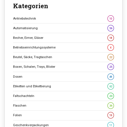
Kategorien
Antriebstechnik
10
Automatisierung
56
Becher, Eimer, Gläser
18
Betriebseinrichtungssysteme
4
Beutel, Säcke, Tragtaschen
22
Boxen, Schalen, Trays, Blister
25
Dosen
48
Etiketten und Etikettierung
62
Faltschachteln
23
Flaschen
36
Folien
19
Geschenkverpackungen
11