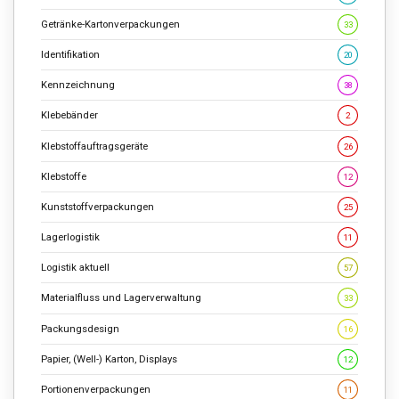
Getränke-Kartonverpackungen
33
Identifikation
20
Kennzeichnung
38
Klebebänder
2
Klebstoffauftragsgeräte
26
Klebstoffe
12
Kunststoffverpackungen
25
Lagerlogistik
11
Logistik aktuell
57
Materialfluss und Lagerverwaltung
33
Packungsdesign
16
Papier, (Well-) Karton, Displays
12
Portionenverpackungen
11