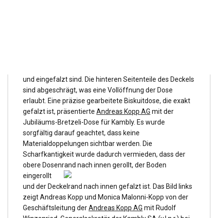
Für eine
hohe Dichtigkeit wurde von Hoffmann Neopac AG die
Ricola-
FreshPack-Dose entwickelt, wobei die gekonnt
umgesetzte Kombination aller Details hohe
Anforderungen erfüllt. Dosenrand und Deckel weisen
keinerlei scharfe Stellen auf, da die Ränder gestaucht
und eingefalzt sind. Die hinteren Seitenteile des Deckels
sind abgeschrägt, was eine Vollöffnung der Dose
erlaubt. Eine präzise gearbeitete Biskuitdose, die exakt
gefalzt ist, präsentierte
Andreas Kopp AG
mit der
Jubiläums-Bretzeli-Dose für Kambly. Es wurde
sorgfältig darauf geachtet, dass keine
Materialdoppelungen sichtbar werden. Die
Scharfkantigkeit wurde dadurch vermieden, dass der
obere Dosenrand nach innen gerollt,
der Boden
eingerollt
und der Deckelrand nach innen gefalzt ist. Das Bild links
zeigt Andreas Kopp und Monica Malonni-Kopp von der
Geschäftsleitung der
Andreas Kopp AG
mit Rudolf