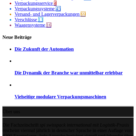
Verpackungsservice
4
Verpackungssysteme
45
Versand- und Lagerverpackungen
69
Verschlüsse
13
Waagensysteme
16
Neue Beiträge
Die Zukunft der Automation
Die Dynamik der Branche war unmittelbar erlebbar
Vielseitige modulare Verpackungsmaschinen
Über uns
Die Fachzeitschrift
spi swisspack international mit Logistik-Praxis
erscheint viermal jährlich in deutscher Sprache in einer Auflage von
4200 Exemplaren. Jede Ausgabe berichtet aktuell und lebendig über