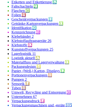
Etiketten und Etikettierung
62
Faltschachteln
23
Flaschen
36
Folien
19
Geschenkverpackungen
11
Getränke-Kartonverpackungen
33
Identifikation
20
Kennzeichnung
38
Klebebänder
2
Klebstoffauftragsgeräte
26
Klebstoffe
12
Kunststoffverpackungen
25
Lagerlogistik
11
Logistik aktuell
57
Materialfluss und Lagerverwaltung
33
Packungsdesign
16
Papier, (Well-) Karton, Displays
12
Portionenverpackungen
11
Pumpen
2
Sensorik
14
Tuben
10
Umwelt, Recycling und Entsorgung
36
Unternehmen
67
Verpackungsdruck
14
Verpackungsmaschinen und -geräte
105