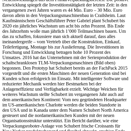
Entwicklung spiegelt die Investitionstätigkeit der letzten Zeit: in den
vergangenen zwei Jahren waren es 44 Mio. Euro – 30 Mio. Euro
davon allein in den Verpackungsmaschinenbau in Crailsheim. Laut
Kaufmännischem Geschäftsführer Peter Gabriel plant Schubert bis
2020 ein jährliches Wachstum um acht bis zehn Prozent. Bis
Ende
des Jahrzehnts wolle man jährlich 1’000 Teilmaschinen bauen. Um
das zu schaffen, fokussiere man sich aktuell darauf, dass alles
ineinandergreife – vom Vertrieb über die Konstruktion, Einkauf,
Teilefertigung, Montage bis zur Auslieferung. Die Investitionen in
Forschung und Entwicklung betragen hohe 10 Prozent des
Umsatzes. 2016 hat das Unternehmen mit der Serienproduktion der
schaltschranklosen TLM-Verpackungsmaschinen (Bild oben)
begonnen. Den Prototyp hat Schubert bereits an der FachPack 2015
vorgestellt und die ersten Maschinen der neuen Generation sind bei
Kunden schon erfolgreich im Einsatz. Mit intelligenter Software und
reduzierter Mechanik werden hier Bestmarken bei der
Anlageneffizienz und Verfügbarkeit erzielt. Wichtige Weichen für
weiteres Wachstum stellte Schubert im vergangenen Jahr auch auf
dem amerikanischen Kontinent: Vom neu gegründeten Headquarter
im US-amerikanischen Charlotte werden die beiden Standorte in
den USA und in Kanada unter dem Namen Schubert North America
gesteuert und die nordamerikanischen Kunden mit der neuen
Organisationsstruktur unterstützt. Ein Bericht darüber, wie eine
Verpackungsroboter-Anlage von Schubert frische Croissants für