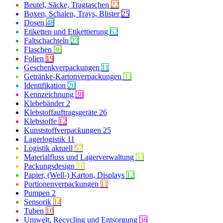
Beutel, Säcke, Tragtaschen
22
Boxen, Schalen, Trays, Blister
25
Dosen
48
Etiketten und Etikettierung
62
Faltschachteln
23
Flaschen
36
Folien
19
Geschenkverpackungen
11
Getränke-Kartonverpackungen
33
Identifikation
20
Kennzeichnung
38
Klebebänder
2
Klebstoffauftragsgeräte
26
Klebstoffe
12
Kunststoffverpackungen
25
Lagerlogistik
11
Logistik aktuell
57
Materialfluss und Lagerverwaltung
33
Packungsdesign
16
Papier, (Well-) Karton, Displays
12
Portionenverpackungen
11
Pumpen
2
Sensorik
14
Tuben
10
Umwelt, Recycling und Entsorgung
36