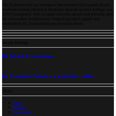
Die Fachzeitschrift
spi swisspack international mit Logistik-Praxis
erscheint viermal jährlich in deutscher Sprache in einer Auflage von
4200 Exemplaren. Jede Ausgabe berichtet aktuell und lebendig über
die verwandten Fachbereiche Verpackung und Logistik und
verdeutlicht die Zusammenhänge zwischen ihnen.
Neuste Beiträge
Die Zukunft der Automation
Die Dynamik der Branche war unmittelbar erlebbar
Menu
News
Messen
Fachartikel