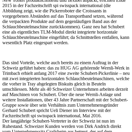
New Yorker produktschonend und flexibel abpackt, erschien Ende
2015 in der Fachzeitschrift spi swisspack international (die
Abbildung zeigt, wie die Pickerroboter die Croissants in
vorgegebenen Abständen auf das Transportband setzen, während
die verpackten Produkte auf dem gegenläufigen Band aus der
Schlauchbeutelmaschine zurückkommen). Ganz neu hat Schubert
eine als eigentliches TLM-Modul direkt integrierte horizontale
Schlauchbeutelmaschine eingeführt; da Schnittstellen entfallen, kann
wesentlich Platz eingespart werden.
Das sind Vorteile, welche auch bereits zu einem Auftrag in der
Schweiz geführt haben: das zu HUG AG gehörende Wernli-Werk in
Trimbach erhielt anfang 2017 eine zweite Schubert-Pickerlinie – neu
mit zwei integrierten horizontalen Schlauchbeutelmaschinen, welche
die vorher in Tray abgelegten Biskuits gleich in Beuteln
umschliessen. Mehr als 40 Schweizer Unternehmen arbeiten derzeit
auf Maschinen von Schubert. Über die neue Wernli-Anlage und
weitere Installationen, über 43 Jahre Partnerschaft mit der Schubert-
Gruppe sowie über sein Verhältnis zum Unternehmensgründer
Gerhard Schubert spricht Ueli Diener im Interview mit der
Fachzeitschrift spi swisspack international, Mai 2016.
Der langjährige Schubert-Vertreter in der Schweiz ist nun im
Ruhestand. Schweizer Kunden werden von Dirk Andrich direkt
vom Unternehmenssitz Crailsheim aus betreut, der auf dem