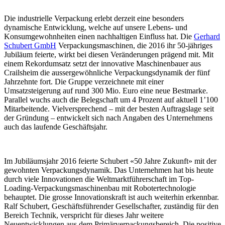
Die industrielle Verpackung erlebt derzeit eine besonders
dynamische Entwicklung, welche auf unsere Lebens- und
Konsumgewohnheiten einen nachhaltigen Einfluss hat. Die
Gerhard
Schubert GmbH
Verpackungsmaschinen, die 2016 ihr 50-jähriges
Jubiläum feierte, wirkt bei diesen Veränderungen prägend mit. Mit
einem Rekordumsatz setzt der innovative Maschinenbauer aus
Crailsheim die aussergewöhnliche Verpackungsdynamik der fünf
Jahrzehnte fort. Die Gruppe verzeichnete mit einer
Umsatzsteigerung auf rund 300 Mio. Euro eine neue Bestmarke.
Parallel wuchs auch die Belegschaft um 4 Prozent auf aktuell 1’100
Mitarbeitende. Vielversprechend – mit der besten Auftragslage seit
der Gründung – entwickelt sich nach Angaben des Unternehmens
auch das laufende Geschäftsjahr.
Im Jubiläumsjahr 2016 feierte Schubert «50 Jahre Zukunft» mit der
gewohnten Verpackungsdynamik. Das Unternehmen hat bis heute
durch viele Innovationen die Weltmarktführerschaft im Top-
Loading-Verpackungsmaschinenbau mit Robotertechnologie
behauptet. Die grosse Innovationskraft ist auch weiterhin erkennbar.
Ralf Schubert, Geschäftsführender Gesellschafter, zuständig für den
Bereich Technik, verspricht für dieses Jahr weitere
Neuentwicklungen aus dem Primärverpackungsbereich. Die positive