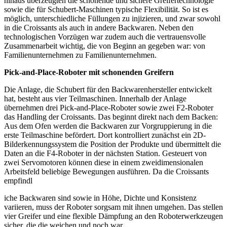
hinaus überzeugten die schonende und sichere Greifertechnologie
sowie die für Schubert-Maschinen typische Flexibilität. So ist es
möglich, unterschiedliche Füllungen zu injizieren, und zwar sowohl
in die Croissants als auch in andere Backwaren. Neben den
technologischen Vorzügen war zudem auch die vertrauensvolle
Zusammenarbeit wichtig, die von Beginn an gegeben war: von
Familienunternehmen zu Familienunternehmen.
Pick-and-Place-Roboter mit schonenden Greifern
Die Anlage, die Schubert für den Backwarenhersteller entwickelt
hat, besteht aus vier Teilmaschinen. Innerhalb der Anlage
übernehmen drei Pick-and-Place-Roboter sowie zwei F2-Roboter
das Handling der Croissants. Das beginnt direkt nach dem Backen:
Aus dem Ofen werden die Backwaren zur Vorgruppierung in die
erste Teilmaschine befördert. Dort kontrolliert zunächst ein 2D-
Bilderkennungssystem die Position der Produkte und übermittelt die
Daten an die F4-Roboter in der nächsten Station. Gesteuert von
zwei Servomotoren können diese in einem zweidimensionalen
Arbeitsfeld beliebige Bewegungen ausführen. Da die Croissants
empfindl
iche Backwaren sind sowie in Höhe, Dichte und Konsistenz
variieren, muss der Roboter sorgsam mit ihnen umgehen. Das stellen
vier Greifer und eine flexible Dämpfung an den Roboterwerkzeugen
sicher, die die weichen und noch war