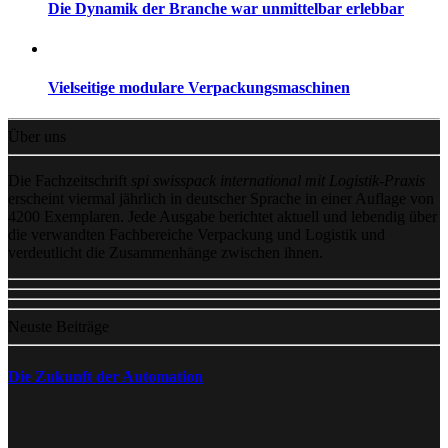
Die Dynamik der Branche war unmittelbar erlebbar
Vielseitige modulare Verpackungsmaschinen
Über uns
Die Fachzeitschrift
spi swisspack international mit Logistik-Praxis
erscheint viermal jährlich in deutscher Sprache in einer Auflage von
4200 Exemplaren. Jede Ausgabe berichtet aktuell und lebendig über
die verwandten Fachbereiche Verpackung und Logistik und
verdeutlicht die Zusammenhänge zwischen ihnen.
Neuste Beiträge
Die Zukunft der Automation