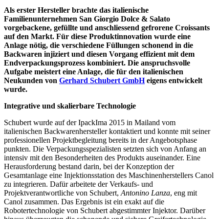
Als erster Hersteller brachte das italienische
Familienunternehmen San Giorgio Dolce & Salato
vorgebackene, gefüllte und anschliessend gefrorene Croissants
auf den Markt. Für diese Produktinnovation wurde eine
Anlage nötig, die verschiedene Füllungen schonend in die
Backwaren injiziert und diesen Vorgang effizient mit dem
Endverpackungsprozess kombiniert. Die anspruchsvolle
Aufgabe meistert eine Anlage, die
für den italienischen
Neukunden von
Gerhard Schubert GmbH
eigens entwickelt
wurde.
Integrative und skalierbare Technologie
Schubert wurde auf der IpackIma 2015 in Mailand vom
italienischen Backwarenhersteller kontaktiert und konnte mit seiner
professionellen Projektbegleitung bereits in der Angebotsphase
punkten. Die Verpackungsspezialisten setzten sich von Anfang an
intensiv mit den Besonderheiten des Produkts auseinander. Eine
Herausforderung bestand darin, bei der Konzeption der
Gesamtanlage eine Injektionsstation des Maschinenherstellers Canol
zu integrieren. Dafür arbeitete der Verkaufs- und
Projektverantwortliche von Schubert,
Antonino Lanza
, eng mit
Canol zusammen. Das Ergebnis ist ein exakt auf die
Robotertechnologie von Schubert abgestimmter Injektor. Darüber