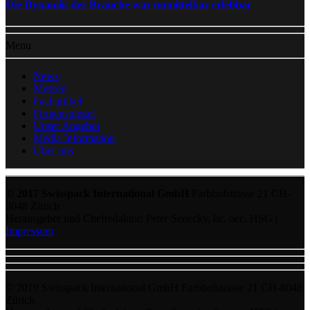
Die Dynamik der Branche war unmittelbar erlebbar
Menu
News
Messen
Fachartikel
Firmenspiegel
Unser Angebot
Media Information
Über uns
© 2017 Swisspack International GmbH
Farbhofstrasse 21 CH-
8048 Zürich
Herausgeber und Chefredaktor: Peter Senecky, lic. oec. HSG |
Impressum
© 2019 Swisspack International GmbH Farbhofstrasse 21 CH-8048
Zürich