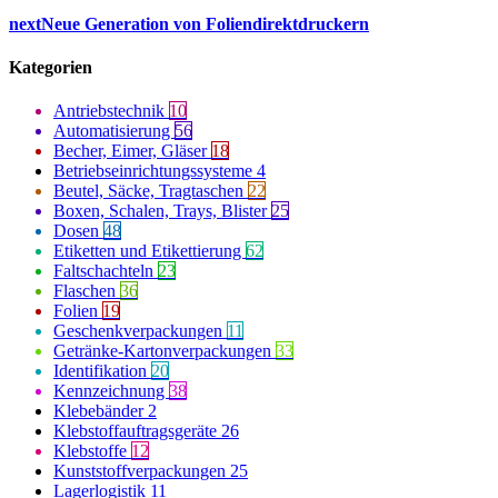
next
Neue Generation von Foliendirektdruckern
Kategorien
Antriebstechnik
10
Automatisierung
56
Becher, Eimer, Gläser
18
Betriebseinrichtungssysteme
4
Beutel, Säcke, Tragtaschen
22
Boxen, Schalen, Trays, Blister
25
Dosen
48
Etiketten und Etikettierung
62
Faltschachteln
23
Flaschen
36
Folien
19
Geschenkverpackungen
11
Getränke-Kartonverpackungen
33
Identifikation
20
Kennzeichnung
38
Klebebänder
2
Klebstoffauftragsgeräte
26
Klebstoffe
12
Kunststoffverpackungen
25
Lagerlogistik
11