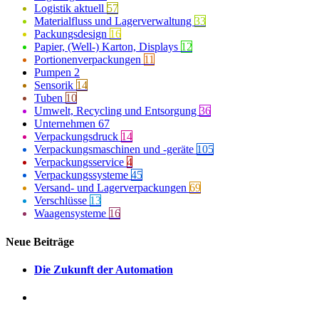
Logistik aktuell
57
Materialfluss und Lagerverwaltung
33
Packungsdesign
16
Papier, (Well-) Karton, Displays
12
Portionenverpackungen
11
Pumpen
2
Sensorik
14
Tuben
10
Umwelt, Recycling und Entsorgung
36
Unternehmen
67
Verpackungsdruck
14
Verpackungsmaschinen und -geräte
105
Verpackungsservice
4
Verpackungssysteme
45
Versand- und Lagerverpackungen
69
Verschlüsse
13
Waagensysteme
16
Neue Beiträge
Die Zukunft der Automation