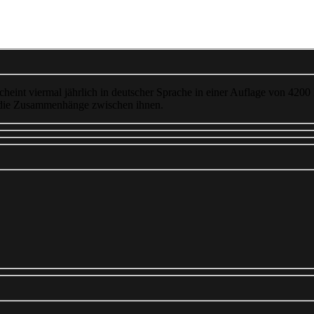
cheint viermal jährlich in deutscher Sprache in einer Auflage von 4200
 die Zusammenhänge zwischen ihnen.