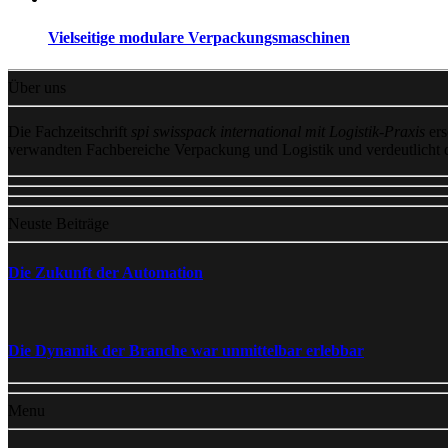
Vielseitige modulare Verpackungsmaschinen
Über uns
Die Fachzeitschrift
spi swisspack international mit Logistik-Praxis
ers
verwandten Fachbereiche Verpackung und Logistik und verdeutlicht
Neuste Beiträge
Die Zukunft der Automation
Die Dynamik der Branche war unmittelbar erlebbar
Menu