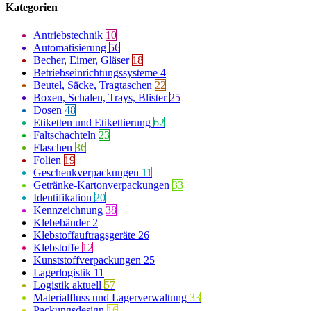
Kategorien
Antriebstechnik
10
Automatisierung
56
Becher, Eimer, Gläser
18
Betriebseinrichtungssysteme
4
Beutel, Säcke, Tragtaschen
22
Boxen, Schalen, Trays, Blister
25
Dosen
48
Etiketten und Etikettierung
62
Faltschachteln
23
Flaschen
36
Folien
19
Geschenkverpackungen
11
Getränke-Kartonverpackungen
33
Identifikation
20
Kennzeichnung
38
Klebebänder
2
Klebstoffauftragsgeräte
26
Klebstoffe
12
Kunststoffverpackungen
25
Lagerlogistik
11
Logistik aktuell
57
Materialfluss und Lagerverwaltung
33
Packungsdesign
16