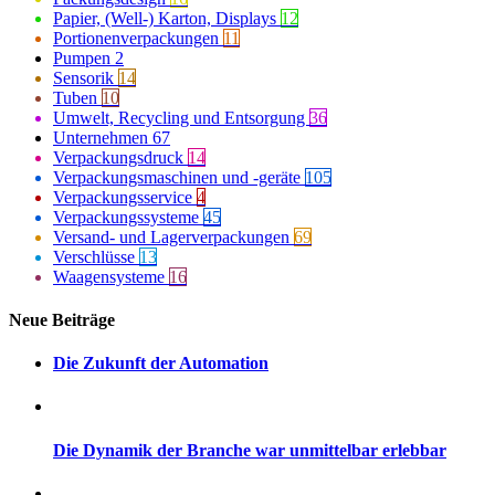
Papier, (Well-) Karton, Displays
12
Portionenverpackungen
11
Pumpen
2
Sensorik
14
Tuben
10
Umwelt, Recycling und Entsorgung
36
Unternehmen
67
Verpackungsdruck
14
Verpackungsmaschinen und -geräte
105
Verpackungsservice
4
Verpackungssysteme
45
Versand- und Lagerverpackungen
69
Verschlüsse
13
Waagensysteme
16
Neue Beiträge
Die Zukunft der Automation
Die Dynamik der Branche war unmittelbar erlebbar