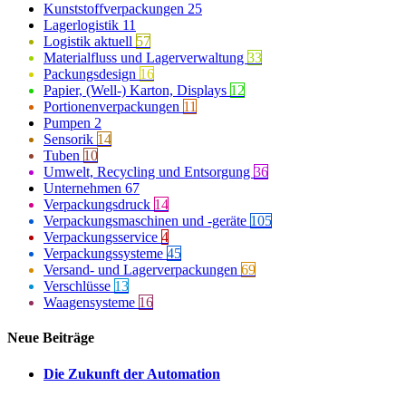
Kunststoffverpackungen
25
Lagerlogistik
11
Logistik aktuell
57
Materialfluss und Lagerverwaltung
33
Packungsdesign
16
Papier, (Well-) Karton, Displays
12
Portionenverpackungen
11
Pumpen
2
Sensorik
14
Tuben
10
Umwelt, Recycling und Entsorgung
36
Unternehmen
67
Verpackungsdruck
14
Verpackungsmaschinen und -geräte
105
Verpackungsservice
4
Verpackungssysteme
45
Versand- und Lagerverpackungen
69
Verschlüsse
13
Waagensysteme
16
Neue Beiträge
Die Zukunft der Automation