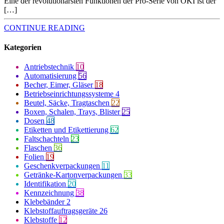
Eine der revolutionärsten Funktionen der Pro-Serie von OKI ist der
[…]
CONTINUE READING
Kategorien
Antriebstechnik
10
Automatisierung
56
Becher, Eimer, Gläser
18
Betriebseinrichtungssysteme
4
Beutel, Säcke, Tragtaschen
22
Boxen, Schalen, Trays, Blister
25
Dosen
48
Etiketten und Etikettierung
62
Faltschachteln
23
Flaschen
36
Folien
19
Geschenkverpackungen
11
Getränke-Kartonverpackungen
33
Identifikation
20
Kennzeichnung
38
Klebebänder
2
Klebstoffauftragsgeräte
26
Klebstoffe
12