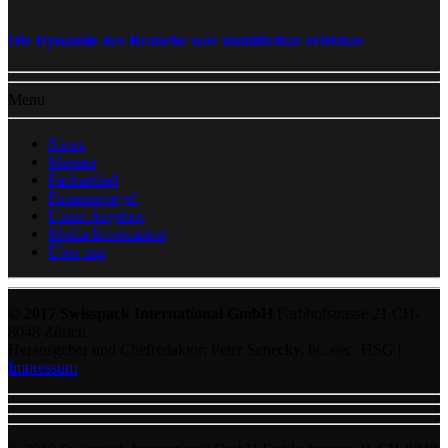
Die Dynamik der Branche war unmittelbar erlebbar
Menu
News
Messen
Fachartikel
Firmenspiegel
Unser Angebot
Media Information
Über uns
© 2017 Swisspack International GmbH
Farbhofstrasse 21 CH-
8048 Zürich
Herausgeber und Chefredaktor: Peter Senecky, lic. oec. HSG |
Impressum