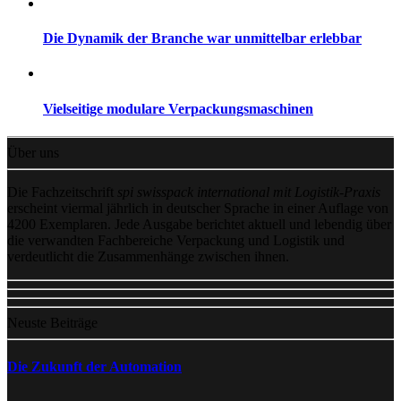
Die Dynamik der Branche war unmittelbar erlebbar
Vielseitige modulare Verpackungsmaschinen
Über uns
Die Fachzeitschrift
spi swisspack international mit Logistik-Praxis
erscheint viermal jährlich in deutscher Sprache in einer Auflage von
4200 Exemplaren. Jede Ausgabe berichtet aktuell und lebendig über
die verwandten Fachbereiche Verpackung und Logistik und
verdeutlicht die Zusammenhänge zwischen ihnen.
Neuste Beiträge
Die Zukunft der Automation