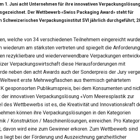
am 1. Juni acht Unternehmen für ihre innovativen Verpackungslösun
ezeichnet. Der Wettbewerb «Swiss Packaging Award» steht für
Schweizerischen Verpackungsinstitut SVI jährlich durchgeführt; 2
n, welche von 34 verschiedenen Teilnehmern eingereicht wurde
en wiederum am stärksten vertreten und spiegelt die Anforderun
n rezyklierbare und wiederverwendbare Verpackungen entwicke
weizer Verpackungswirtschaft diese Herausforderungen mit
de neben den acht Awards auch der Sonderpreis der Jury verge
: Weltweit erste Mehrwegflaschen aus thermisch gehärtetem
K gesponsorten Publikumspreis, bei dem Konsumenten und nic
t der innovativen Verpackungslösung «Vom Meeresplastik zur
l des Wettbewerbs ist es, die Kreativität und Innovationskraft d
nehmen können ihre Verpackungslösungen in den Kategorien
nik /
Konstruktion / Maschinenlösungen, einreichen. Pro Kategor
, davon wird eine zum Gewinner erkoren. Zum Wettbewerb sind
s liegt bei der Förderung und Auszeichnung ganzheitlicher