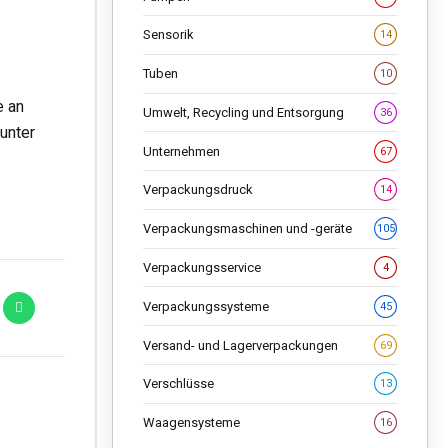
Sensorik
14
Tuben
10
e an
Umwelt, Recycling und Entsorgung
36
unter
Unternehmen
67
Verpackungsdruck
14
Verpackungsmaschinen und -geräte
105
Verpackungsservice
4
Verpackungssysteme
45
Versand- und Lagerverpackungen
69
Verschlüsse
13
Waagensysteme
16