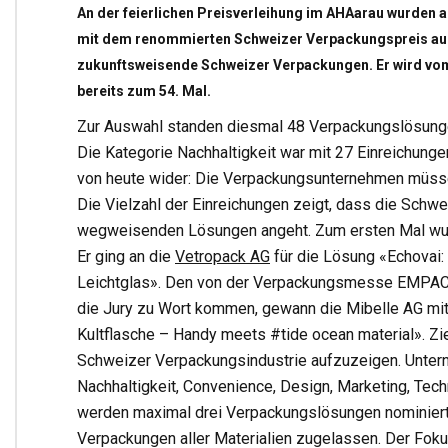
An der feierlichen Preisverleihung im AHAarau wurden 
mit dem renommierten Schweizer Verpackungspreis ausg
zukunftsweisende Schweizer Verpackungen. Er wird vom 
bereits zum 54. Mal.
Zur Auswahl standen diesmal 48 Verpackungslösunge
Die Kategorie Nachhaltigkeit war mit 27 Einreichung
von heute wider: Die Verpackungsunternehmen müsse
Die Vielzahl der Einreichungen zeigt, dass die Sch
wegweisenden Lösungen angeht. Zum ersten Mal wur
Er ging an die
Vetropack AG
für die Lösung «Echovai
Leichtglas». Den von der Verpackungsmesse EMPAC
die Jury zu Wort kommen, gewann die Mibelle AG mi
Kultflasche – Handy meets #tide ocean material». Zie
Schweizer Verpackungsindustrie aufzuzeigen. Unter
Nachhaltigkeit, Convenience, Design, Marketing, Tech
werden maximal drei Verpackungslösungen nominiert
Verpackungen aller Materialien zugelassen. Der Foku