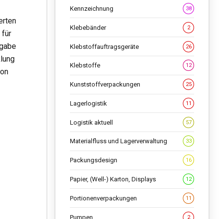
Kennzeichnung
38
erten
Klebebänder
2
 für
rgabe
Klebstoffauftragsgeräte
26
lung
Klebstoffe
12
ion
Kunststoffverpackungen
25
Lagerlogistik
11
Logistik aktuell
57
Materialfluss und Lagerverwaltung
33
Packungsdesign
16
Papier, (Well-) Karton, Displays
12
Portionenverpackungen
11
Pumpen
2