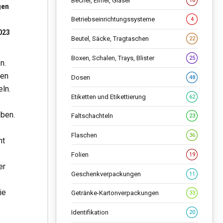
Becher, Eimer, Gläser
18
gen
Betriebseinrichtungssysteme
4
023
Beutel, Säcke, Tragtaschen
22
Boxen, Schalen, Trays, Blister
25
n.
gen
Dosen
48
ln.
Etiketten und Etikettierung
62
ben.
Faltschachteln
23
Flaschen
36
ht
Folien
19
er
Geschenkverpackungen
11
ie
Getränke-Kartonverpackungen
33
Identifikation
20