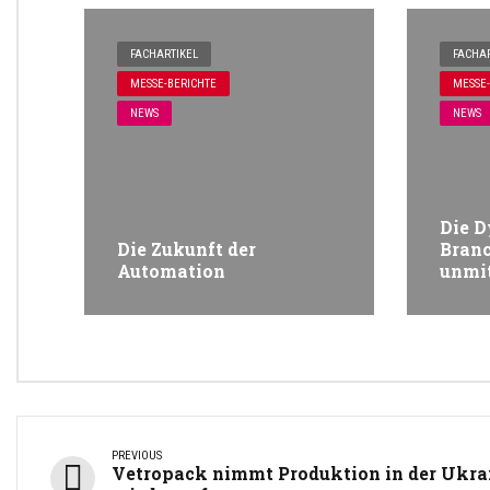
FACHARTIKEL
FACHAR
MESSE-BERICHTE
MESSE-
NEWS
NEWS
Die D
Die Zukunft der
Bran
Automation
unmit
PREVIOUS
Vetropack nimmt Produktion in der Ukra