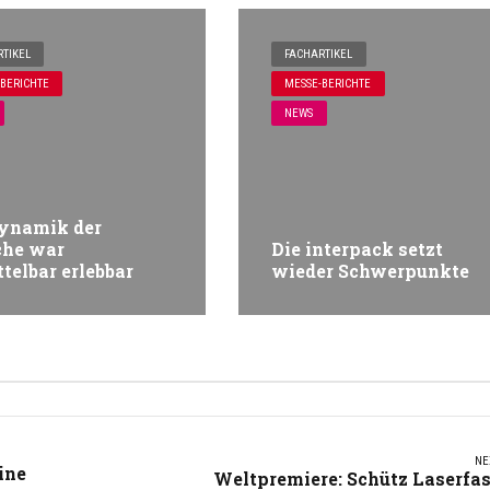
TIKEL
FACHARTIKEL
BERICHTE
MESSE-BERICHTE
NEWS
ynamik der
che war
Die interpack setzt
telbar erlebbar
wieder Schwerpunkte
NE
ine
Weltpremiere: Schütz Laserfa