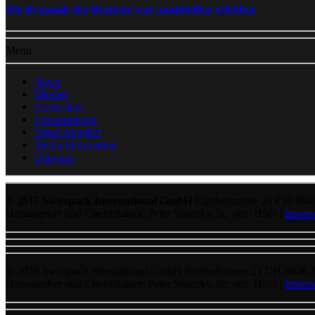
Die Dynamik der Branche war unmittelbar erlebbar
Menu
News
Messen
Fachartikel
Firmenspiegel
Unser Angebot
Media Information
Über uns
© 2017 Swisspack International GmbH
Farbhofstrasse 21 CH-804
Herausgeber und Chefredaktor: Peter Senecky, lic. oec. HSG |
Impre
© 2019 Swisspack International GmbH Farbhofstrasse 21 CH-8048 
Herausgeber und Chefredaktor: Peter Senecky, lic. oec. HSG |
Impre