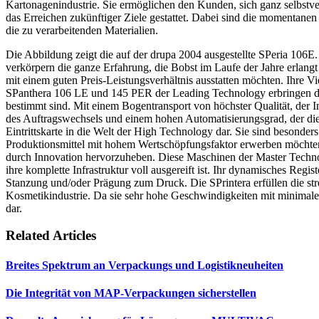
Kartonagenindustrie. Sie ermöglichen den Kunden, sich ganz selbst
das Erreichen zukünftiger Ziele gestattet. Dabei sind die momentane
die zu verarbeitenden Materialien.
Die Abbildung zeigt die auf der drupa 2004 ausgestellte SPeria 106
verkörpern die ganze Erfahrung, die Bobst im Laufe der Jahre erlangt 
mit einem guten Preis-Leistungsverhältnis ausstatten möchten. Ihre Vie
SPanthera 106 LE und 145 PER der Leading Technology erbringen den 
bestimmt sind. Mit einem Bogentransport von höchster Qualität, der I
des Auftragswechsels und einem hohen Automatisierungsgrad, der die 
Eintrittskarte in die Welt der High Technology dar. Sie sind besonde
Produktionsmittel mit hohem Wertschöpfungsfaktor erwerben möchten
durch Innovation hervorzuheben. Diese Maschinen der Master Technol
ihre komplette Infrastruktur voll ausgereift ist. Ihr dynamisches Regis
Stanzung und/oder Prägung zum Druck. Die SPrintera erfüllen die str
Kosmetikindustrie. Da sie sehr hohe Geschwindigkeiten mit minimalem
dar.
Related Articles
Breites Spektrum an Verpackungs und Logistikneuheiten
Die Integrität von MAP-Verpackungen sicherstellen