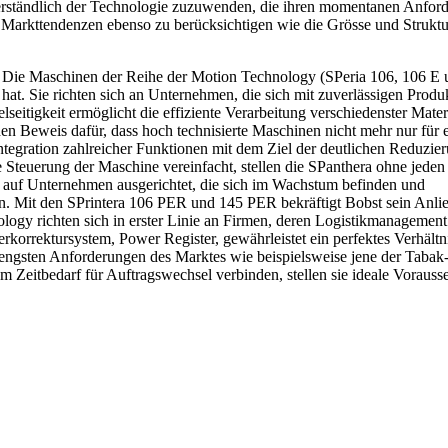
verständlich der Technologie zuzuwenden, die ihren momentanen Anfor
n Markttendenzen ebenso zu berücksichtigen wie die Grösse und Strukt
E. Die Maschinen der Reihe der Motion Technology (SPeria 106, 106 E
hat. Sie richten sich an Unternehmen, die sich mit zuverlässigen Produ
lseitigkeit ermöglicht die effiziente Verarbeitung verschiedenster Mater
Beweis dafür, dass hoch technisierte Maschinen nicht mehr nur für e
ntegration zahlreicher Funktionen mit dem Ziel der deutlichen Reduzie
Steuerung der Maschine vereinfacht, stellen die SPanthera ohne jeden
rs auf Unternehmen ausgerichtet, die sich im Wachstum befinden und
. Mit den SPrintera 106 PER und 145 PER bekräftigt Bobst sein Anlie
ogy richten sich in erster Linie an Firmen, deren Logistikmanagemen
terkorrektursystem, Power Register, gewährleistet ein perfektes Verhältn
engsten Anforderungen des Marktes wie beispielsweise jene der Tabak-
 Zeitbedarf für Auftragswechsel verbinden, stellen sie ideale Vorauss