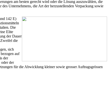
derungen am besten gerecht wird oder die Lösung auszuwählen, die
ur des Unternehmens, die Art der herzustellenden Verpackung sowie
 und 142 E)
ktionsmitteln
ialien. Die
ine Elite
rung der Dauer
 Zweifel die
gen, sich
t bezogen auf
is der
 oder der
etzungen für die Abwicklung kleiner sowie grosser Auftragsgrössen