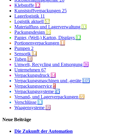
Klebstoffe
12
Kunststoffverpackungen
25
Lagerlogistik
11
Logistik aktuell
57
Materialfluss und Lagerverwaltung
33
Packungsdesign
16
Papier, (Well-) Karton, Displays
12
Portionenverpackungen
11
Pumpen
2
Sensorik
14
Tuben
10
Umwelt, Recycling und Entsorgung
36
Unternehmen
67
Verpackungsdruck
14
Verpackungsmaschinen und -geräte
105
Verpackungsservice
4
Verpackungssysteme
45
Versand- und Lagerverpackungen
69
Verschlüsse
13
Waagensysteme
16
Neue Beiträge
Die Zukunft der Automation