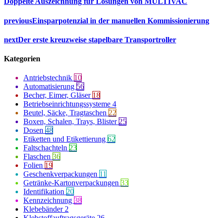
Doppelte Auszeichnung für Lösungen von MULTIVAC
previous
Einsparpotenzial in der manuellen Kommissionierung
next
Der erste kreuzweise stapelbare Transportroller
Kategorien
Antriebstechnik
10
Automatisierung
56
Becher, Eimer, Gläser
18
Betriebseinrichtungssysteme
4
Beutel, Säcke, Tragtaschen
22
Boxen, Schalen, Trays, Blister
25
Dosen
48
Etiketten und Etikettierung
62
Faltschachteln
23
Flaschen
36
Folien
19
Geschenkverpackungen
11
Getränke-Kartonverpackungen
33
Identifikation
20
Kennzeichnung
38
Klebebänder
2
Klebstoffauftragsgeräte
26