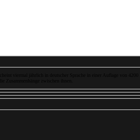
cheint viermal jährlich in deutscher Sprache in einer Auflage von 4200
 die Zusammenhänge zwischen ihnen.