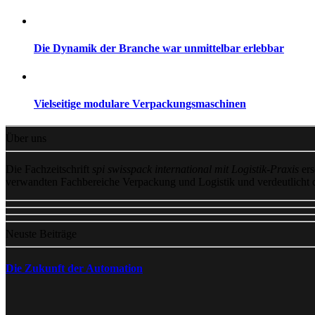
Die Dynamik der Branche war unmittelbar erlebbar
Vielseitige modulare Verpackungsmaschinen
Über uns
Die Fachzeitschrift
spi swisspack international mit Logistik-Praxis
ers
verwandten Fachbereiche Verpackung und Logistik und verdeutlicht
Neuste Beiträge
Die Zukunft der Automation