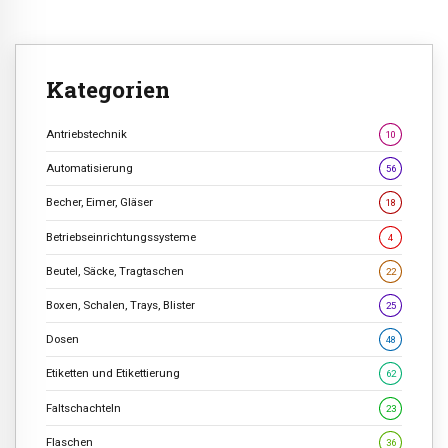
Kategorien
Antriebstechnik
10
Automatisierung
56
Becher, Eimer, Gläser
18
Betriebseinrichtungssysteme
4
Beutel, Säcke, Tragtaschen
22
Boxen, Schalen, Trays, Blister
25
Dosen
48
Etiketten und Etikettierung
62
Faltschachteln
23
Flaschen
36