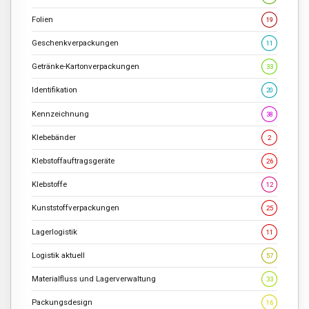
Folien
19
Geschenkverpackungen
11
Getränke-Kartonverpackungen
33
Identifikation
20
Kennzeichnung
38
Klebebänder
2
Klebstoffauftragsgeräte
26
Klebstoffe
12
Kunststoffverpackungen
25
Lagerlogistik
11
Logistik aktuell
57
Materialfluss und Lagerverwaltung
33
Packungsdesign
16