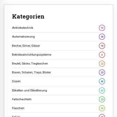
Kategorien
Antriebstechnik
10
Automatisierung
56
Becher, Eimer, Gläser
18
Betriebseinrichtungssysteme
4
Beutel, Säcke, Tragtaschen
22
Boxen, Schalen, Trays, Blister
25
Dosen
48
Etiketten und Etikettierung
62
Faltschachteln
23
Flaschen
36