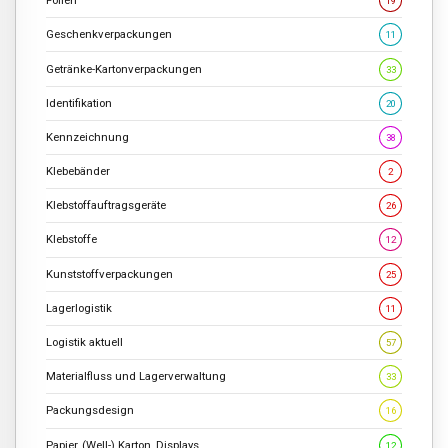
Folien
19
Geschenkverpackungen
11
Getränke-Kartonverpackungen
33
Identifikation
20
Kennzeichnung
38
Klebebänder
2
Klebstoffauftragsgeräte
26
Klebstoffe
12
Kunststoffverpackungen
25
Lagerlogistik
11
Logistik aktuell
57
Materialfluss und Lagerverwaltung
33
Packungsdesign
16
Papier, (Well-) Karton, Displays
12