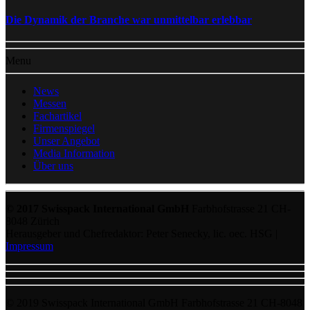
Die Dynamik der Branche war unmittelbar erlebbar
Menu
News
Messen
Fachartikel
Firmenspiegel
Unser Angebot
Media Information
Über uns
© 2017 Swisspack International GmbH
Farbhofstrasse 21 CH-
8048 Zürich
Herausgeber und Chefredaktor: Peter Senecky, lic. oec. HSG |
Impressum
© 2019 Swisspack International GmbH Farbhofstrasse 21 CH-8048