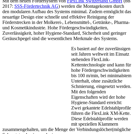
Mit dem neuen Fördersystem von
FlexLink Switzerland GmbH
(bis
2017:
SSS-Fördertechnik AG
) werden die Montagekosten durch
den modularen Aufbau des Systems minimal. Zudem ermöglicht das
neuartige Design eine schnelle und effektive Reinigung der
Förderstrecken in der Molkerei-, Lebensmittel-, Getränke-, Pharma-
und Kosmetikindustrie. Hohe Fördergeschwindigkeiten,
Zuverlässigkeit, hoher Hygiene-Standard, Sicherheit und geringer
Geräuschpegel sind die wesentlichen Merkmale des Systems.
Es basiert auf der zuverlässigen
seit Jahren weltweit im Einsatz
stehenden FlexLink-
Kettentechnologie und kann für
hohe Fördergeschwindigkeiten
bis 100 m/min, bei minimalstem
Unterhalt, ohne zusätzliche
Schmierung, eingesetzt werden.
Mit den folgenden
Eigenschaften wird der hohe
Hygiene-Standard erreicht:
Zwei gekantete Edelstahlprofile
führen die FlexLink XM-Kette.
Diese Edelstahlprofile werden
mit speziellen Klammern
zusammengehalten, um die Menge der Verbindungslöcher
(mögliche