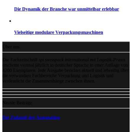
Die Dynamik der Branche war unmittelbar erlebbar
Vielseitige modulare Verpackungsmaschinen
Über uns
Die Fachzeitschrift
spi swisspack international mit Logistik-Praxis
erscheint viermal jährlich in deutscher Sprache in einer Auflage von
4200 Exemplaren. Jede Ausgabe berichtet aktuell und lebendig über
die verwandten Fachbereiche Verpackung und Logistik und
verdeutlicht die Zusammenhänge zwischen ihnen.
Neuste Beiträge
Die Zukunft der Automation