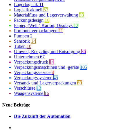
Lagerlogistik
11
Logistik aktuell
57
Materialfluss und Lagerverwaltung
33
Packungsdesign
16
Papier, (Well-) Karton, Displays
12
Portionenverpackungen
11
Pumpen
2
Sensorik
14
Tuben
10
Umwelt, Recycling und Entsorgung
36
Unternehmen
67
Verpackungsdruck
14
Verpackungsmaschinen und -geräte
105
Verpackungsservice
4
Verpackungssysteme
45
Versand- und Lagerverpackungen
69
Verschlüsse
13
Waagensysteme
16
Neue Beiträge
Die Zukunft der Automation