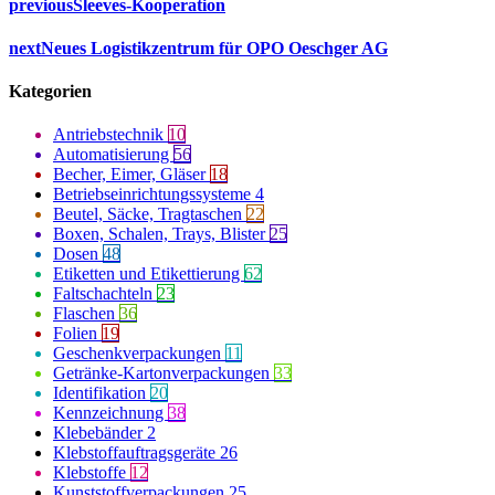
previous
Sleeves-Kooperation
next
Neues Logistikzentrum für OPO Oeschger AG
Kategorien
Antriebstechnik
10
Automatisierung
56
Becher, Eimer, Gläser
18
Betriebseinrichtungssysteme
4
Beutel, Säcke, Tragtaschen
22
Boxen, Schalen, Trays, Blister
25
Dosen
48
Etiketten und Etikettierung
62
Faltschachteln
23
Flaschen
36
Folien
19
Geschenkverpackungen
11
Getränke-Kartonverpackungen
33
Identifikation
20
Kennzeichnung
38
Klebebänder
2
Klebstoffauftragsgeräte
26
Klebstoffe
12
Kunststoffverpackungen
25