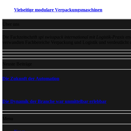
Vielseitige modulare Verpackungsmaschinen
Über uns
Die Fachzeitschrift
spi swisspack international mit Logistik-Praxis
ers
verwandten Fachbereiche Verpackung und Logistik und verdeutlicht
Neuste Beiträge
Die Zukunft der Automation
Die Dynamik der Branche war unmittelbar erlebbar
Menu