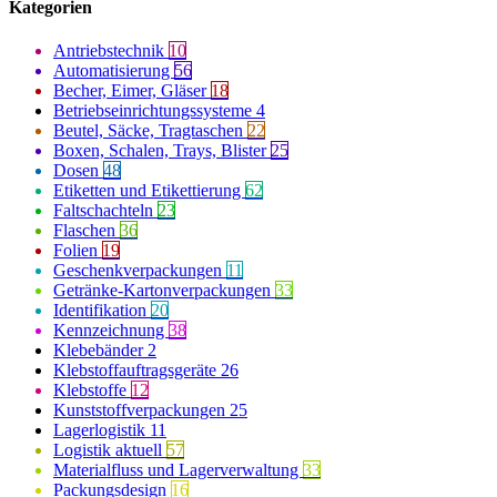
Kategorien
Antriebstechnik
10
Automatisierung
56
Becher, Eimer, Gläser
18
Betriebseinrichtungssysteme
4
Beutel, Säcke, Tragtaschen
22
Boxen, Schalen, Trays, Blister
25
Dosen
48
Etiketten und Etikettierung
62
Faltschachteln
23
Flaschen
36
Folien
19
Geschenkverpackungen
11
Getränke-Kartonverpackungen
33
Identifikation
20
Kennzeichnung
38
Klebebänder
2
Klebstoffauftragsgeräte
26
Klebstoffe
12
Kunststoffverpackungen
25
Lagerlogistik
11
Logistik aktuell
57
Materialfluss und Lagerverwaltung
33
Packungsdesign
16