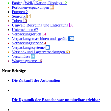
Papier, (Well-) Karton, Displays
12
Portionenverpackungen
11
Pumpen
2
Sensorik
14
Tuben
10
Umwelt, Recycling und Entsorgung
36
Unternehmen
67
Verpackungsdruck
14
Verpackungsmaschinen und -geräte
105
Verpackungsservice
4
Verpackungssysteme
45
Versand- und Lagerverpackungen
69
Verschlüsse
13
Waagensysteme
16
Neue Beiträge
Die Zukunft der Automation
Die Dynamik der Branche war unmittelbar erlebbar