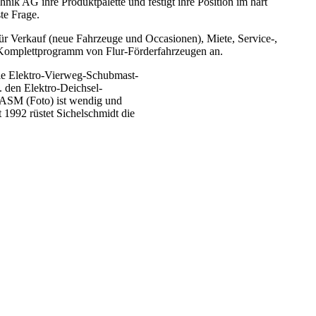
ik AG ihre Produktpalette und festigt ihre Position im hart
te Frage.
r Verkauf (neue Fahrzeuge und Occasionen), Miete, Service-,
in Komplettprogramm von Flur-Förderfahrzeugen an.
ie Elektro-Vierweg-Schubmast-
. den Elektro-Deichsel-
 ASM (Foto) ist wendig und
t 1992 rüstet Sichelschmidt die