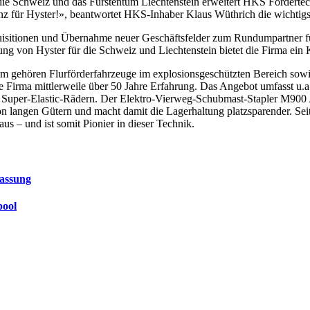
e Schweiz und das Fürstentum Liechtenstein erweitert HKS Fördertechn
z für Hyster!», beantwortet HKS-Inhaber Klaus Wüthrich die wichtigs
uisitionen und Übernahme neuer Geschäftsfelder zum Rundumpartner fü
etung von Hyster für die Schweiz und Liechtenstein bietet die Firma e
 gehören Flurförderfahrzeuge im explosionsgeschützten Bereich sow
ie Firma mittlerweile über 50 Jahre Erfahrung. Das Angebot umfasst u.a
 Super-Elastic-Rädern. Der Elektro-Vierweg-Schubmast-Stapler M900
von langen Gütern und macht damit die Lagerhaltung platzsparender. Sei
 – und ist somit Pionier in dieser Technik.
lassung
pool