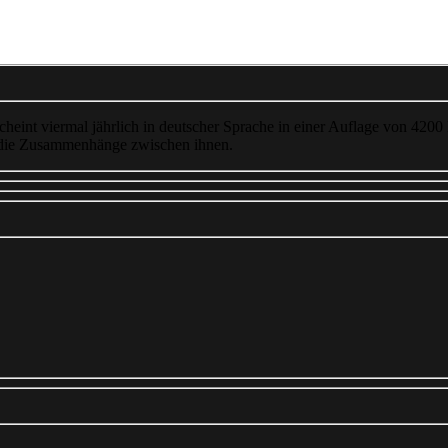
cheint viermal jährlich in deutscher Sprache in einer Auflage von 4200
 die Zusammenhänge zwischen ihnen.