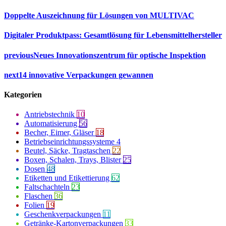
Doppelte Auszeichnung für Lösungen von MULTIVAC
Digitaler Produktpass: Gesamtlösung für Lebensmittelhersteller
previous
Neues Innovationszentrum für optische Inspektion
next
14 innovative Verpackungen gewannen
Kategorien
Antriebstechnik
10
Automatisierung
56
Becher, Eimer, Gläser
18
Betriebseinrichtungssysteme
4
Beutel, Säcke, Tragtaschen
22
Boxen, Schalen, Trays, Blister
25
Dosen
48
Etiketten und Etikettierung
62
Faltschachteln
23
Flaschen
36
Folien
19
Geschenkverpackungen
11
Getränke-Kartonverpackungen
33