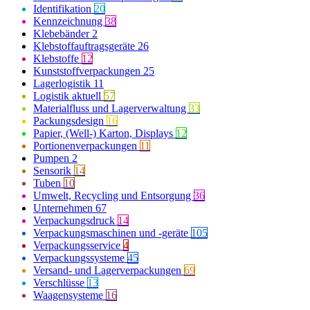
Identifikation
20
Kennzeichnung
38
Klebebänder
2
Klebstoffauftragsgeräte
26
Klebstoffe
12
Kunststoffverpackungen
25
Lagerlogistik
11
Logistik aktuell
57
Materialfluss und Lagerverwaltung
33
Packungsdesign
16
Papier, (Well-) Karton, Displays
12
Portionenverpackungen
11
Pumpen
2
Sensorik
14
Tuben
10
Umwelt, Recycling und Entsorgung
36
Unternehmen
67
Verpackungsdruck
14
Verpackungsmaschinen und -geräte
105
Verpackungsservice
4
Verpackungssysteme
45
Versand- und Lagerverpackungen
69
Verschlüsse
13
Waagensysteme
16