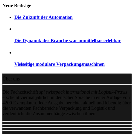
Neue Beiträge
Die Zukunft der Automation
Die Dynamik der Branche war unmittelbar erlebbar
Vielseitige modulare Verpackungsmaschinen
Über uns
Die Fachzeitschrift
spi swisspack international mit Logistik-Praxis
erscheint viermal jährlich in deutscher Sprache in einer Auflage von
4200 Exemplaren. Jede Ausgabe berichtet aktuell und lebendig über
die verwandten Fachbereiche Verpackung und Logistik und
verdeutlicht die Zusammenhänge zwischen ihnen.