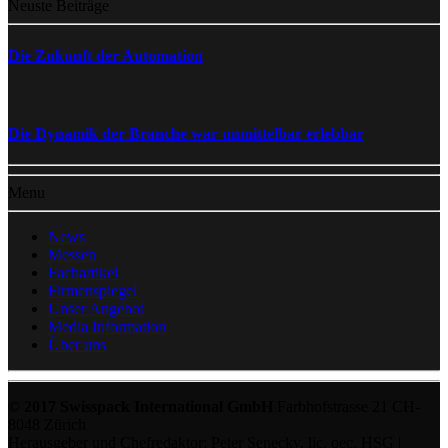
Neuste Beiträge
Die Zukunft der Automation
Die Dynamik der Branche war unmittelbar erlebbar
Menu
News
Messen
Fachartikel
Firmenspiegel
Unser Angebot
Media Information
Über uns
© 2017 Swisspack International GmbH
Farbhofstrasse 21 CH-
8048 Zürich
Herausgeber und Chefredaktor: Peter Senecky, lic. oec. HSG |