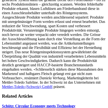
sechs Produktionslinien – gleichzeitig scannen. Werden fehlerhafte
Produkte erkannt, blasen Luftdüsen am Förderbandrand diese in
einen Ausschleusbehälter unterhalb des Röntgensystems.
Ausgeschleuste Produkte werden anschliessend separiert: Produkte
mit unregelmässiger Form werden erfasst und erneut bearbeitet. Das
reduziert die Verschwendung, spart Kosten und verbessert
Produktivität. Verunreinigte Produkte hingegen werden entsorgt,
noch bevor sie weiter verpackt oder veredelt werden. Die Grösse
der Ausschleusöffnung kann durch eine Verstellung an die Form der
Lebensmittel angepasst werden, was die Artikelumstellungen
beschleunigt und die Flexibilität und Effizienz bei der Herstellung
steigert. Das neue Röntgeninspektionssystem gewährleistet die
Überprüfung der Qualität von industriell verarbeiteten Lebensmitteln
bei hohen Geschwindigkeiten. Dadurch kann die Produktivität
deutlich gesteigert und HACCP-basierte Branchenstandards
eingehalten werden. «Schliesselich stärken diese Massnahmen den
Markenruf und halbgares Fleisch gelangt erst gar nicht zum
Verbraucher», resümiert
Daniela Verhaeg
, Marketingleiterin bei
Mettler-Toledo Safeline. In der Schweiz ist das Unternehmen mit
Mettler-Toledo (Schweiz) GmbH
präsent.
Related Articles
Schütz: Circular Economy meets Technology