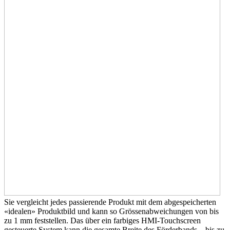
Sie vergleicht jedes passierende Produkt mit dem abgespeicherten
«idealen» Produktbild und kann so Grössenabweichungen von bis
zu 1 mm feststellen. Das über ein farbiges HMI-Touchscreen
gesteuerte System kann die gesamte Breite des Förderbands – bis zu