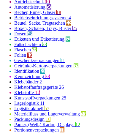
Antriebstechnik
10
Automatisierung
56
Becher, Eimer, Gläser
18
Betriebseinrichtungssysteme
4
Beutel, Säcke, Tragtaschen
22
Boxen, Schalen, Trays, Blister
25
Dosen
48
Etiketten und Etikettierung
62
Faltschachteln
23
Flaschen
36
Folien
19
Geschenkverpackungen
11
Getränke-Kartonverpackungen
33
Identifikation
20
Kennzeichnung
38
Klebebänder
2
Klebstoffauftragsgeräte
26
Klebstoffe
12
Kunststoffverpackungen
25
Lagerlogistik
11
Logistik aktuell
57
Materialfluss und Lagerverwaltung
33
Packungsdesign
16
Papier, (Well-) Karton, Displays
12
Portionenverpackungen
11