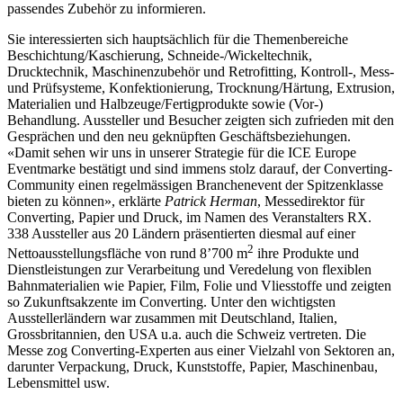
passendes Zubehör zu informieren.
Sie interessierten sich hauptsächlich für die Themenbereiche
Beschichtung/Kaschierung, Schneide-/Wickeltechnik,
Drucktechnik, Maschinenzubehör und Retrofitting, Kontroll-, Mess-
und Prüfsysteme, Konfektionierung, Trocknung/Härtung, Extrusion,
Materialien und Halbzeuge/Fertigprodukte sowie (Vor-)
Behandlung. Aussteller und Besucher zeigten sich zufrieden mit den
Gesprächen und den neu geknüpften Geschäftsbeziehungen.
«Damit sehen wir uns in unserer Strategie für die ICE Europe
Eventmarke bestätigt und sind immens stolz darauf, der Converting-
Community einen regelmässigen Branchenevent der Spitzenklasse
bieten zu können», erklärte
Patrick Herman
, Messedirektor für
Converting, Papier und Druck, im Namen des Veranstalters RX.
338 Aussteller aus 20 Ländern präsentierten diesmal auf einer
2
Nettoausstellungsfläche von rund 8’700 m
ihre Produkte und
Dienstleistungen zur Verarbeitung und Veredelung von flexiblen
Bahnmaterialien wie Papier, Film, Folie und Vliesstoffe und zeigten
so Zukunftsakzente im Converting.
Unter den wichtigsten
Ausstellerländern war zusammen mit Deutschland, Italien,
Grossbritannien, den USA u.a. auch die Schweiz vertreten. Die
Messe zog Converting-Experten aus einer Vielzahl von Sektoren an,
darunter Verpackung, Druck, Kunststoffe, Papier, Maschinenbau,
Lebensmittel usw.