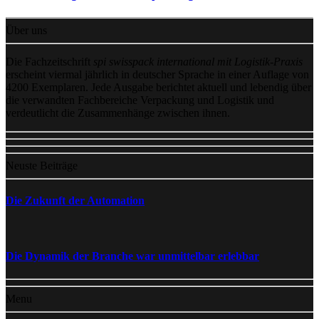
Über uns
Die Fachzeitschrift
spi swisspack international mit Logistik-Praxis
erscheint viermal jährlich in deutscher Sprache in einer Auflage von
4200 Exemplaren. Jede Ausgabe berichtet aktuell und lebendig über
die verwandten Fachbereiche Verpackung und Logistik und
verdeutlicht die Zusammenhänge zwischen ihnen.
Neuste Beiträge
Die Zukunft der Automation
Die Dynamik der Branche war unmittelbar erlebbar
Menu