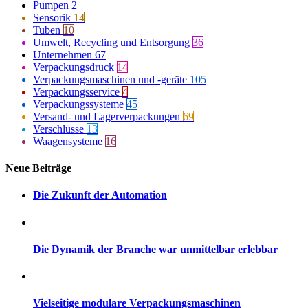
Pumpen
2
Sensorik
14
Tuben
10
Umwelt, Recycling und Entsorgung
36
Unternehmen
67
Verpackungsdruck
14
Verpackungsmaschinen und -geräte
105
Verpackungsservice
4
Verpackungssysteme
45
Versand- und Lagerverpackungen
69
Verschlüsse
13
Waagensysteme
16
Neue Beiträge
Die Zukunft der Automation
Die Dynamik der Branche war unmittelbar erlebbar
Vielseitige modulare Verpackungsmaschinen