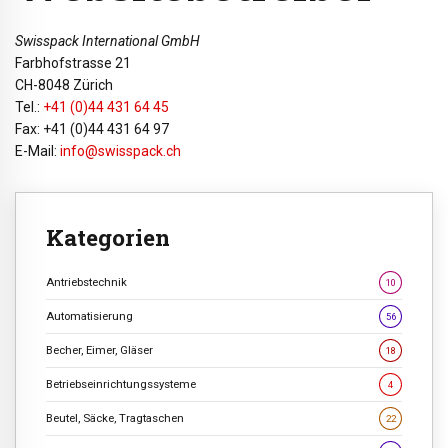
Swisspack International GmbH
Farbhofstrasse 21
CH-8048 Zürich
Tel.:
+41 (0)44 431 64 45
Fax: +41 (0)44 431 64 97
E-Mail:
info@swisspack.ch
Kategorien
Antriebstechnik
10
Automatisierung
56
Becher, Eimer, Gläser
18
Betriebseinrichtungssysteme
4
Beutel, Säcke, Tragtaschen
22