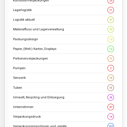
Kunststoffverpackungen
25
Lagerlogistik
11
Logistik aktuell
57
Materialfluss und Lagerverwaltung
33
Packungsdesign
16
Papier, (Well-) Karton, Displays
12
Portionenverpackungen
11
Pumpen
2
Sensorik
14
Tuben
10
Umwelt, Recycling und Entsorgung
36
Unternehmen
67
Verpackungsdruck
14
Verpackungsmaschinen und -geräte
105