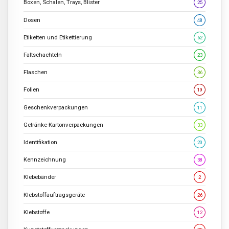
Boxen, Schalen, Trays, Blister
25
Dosen
48
Etiketten und Etikettierung
62
Faltschachteln
23
Flaschen
36
Folien
19
Geschenkverpackungen
11
Getränke-Kartonverpackungen
33
Identifikation
20
Kennzeichnung
38
Klebebänder
2
Klebstoffauftragsgeräte
26
Klebstoffe
12