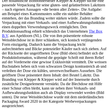
Der holländische Bonbonhersteller Klepper & Klepper suchte eine
passende Verpackung für seine gluten- und gelatinefreien Lakritzen
– nach eigenen Aussagen «die besten aller Zeiten». Die Aufgabe:
am Beispiel eines Kartonmusters sollte ein stabiler Behälter
entstehen, der das Branding weiter stärken würde. Zudem sollte die
Verpackung mit einer Verkaufs- und einer Aufbewahrungsfunktion
einen doppelten Verwendungszweck ermöglichen. Den
Produktionsauftrag erhielt schliesslich das Unternehmen
The Box
B.V
. aus Apeldoorn (NL). Die von ihm präsentierte robuste
Weissblechdose ist in ihrer schlanken, sich konisch verjüngenden
Form einzigartig. Dadurch kann die Verpackung leicht
aufrechtstehen und Blicke potenzieller Käufer nach sich ziehen. Auf
der Rückseite der ungeöffneten Dose (Bild oben) befindet sich die
Produktinformation, während die geprägte Schrift
mit ihrem Relief
auf der Vorderseite eine gewisse Exklusivität vermittelt. Die weissen
Buchstaben heben sich vom schwarzen Design kontrastreich ab und
verleihen der Dose ein kühles, unverwechselbares Aussehen. Die
geöffnete Dose präsentiert ihren Inhalt: drei Beutel Lakritz. Das
Branding von Klepper & Klepper wird auf der Innenseite durch
zusätzliche Designelemente verstärkt. Da die Blechdose mit Hilfe
einer Schnur offen bleibt, kann sie neben ihrer Verkaufs- und
Aufbewahrungsfunktion auch als Display verwendet werden (Bild
unten). Die neue Weissblechdose wurde mit dem niederländischen
Packaging Award 2020 in der Kategorie Werbeverpackungen
ausgezeichnet.