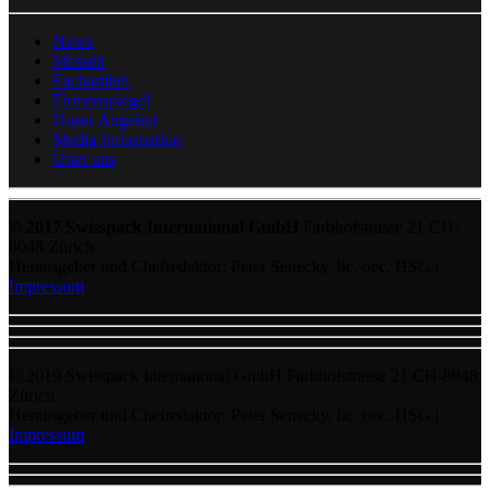
News
Messen
Fachartikel
Firmenspiegel
Unser Angebot
Media Information
Über uns
© 2017 Swisspack International GmbH
Farbhofstrasse 21 CH-
8048 Zürich
Herausgeber und Chefredaktor: Peter Senecky, lic. oec. HSG |
Impressum
© 2019 Swisspack International GmbH Farbhofstrasse 21 CH-8048
Zürich
Herausgeber und Chefredaktor: Peter Senecky, lic. oec. HSG |
Impressum