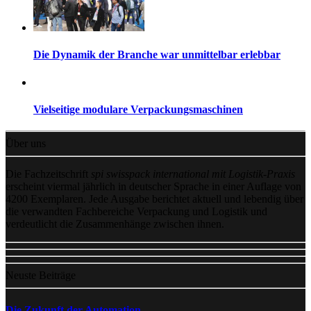
Die Dynamik der Branche war unmittelbar erlebbar
Vielseitige modulare Verpackungsmaschinen
Über uns
Die Fachzeitschrift
spi swisspack international mit Logistik-Praxis
erscheint viermal jährlich in deutscher Sprache in einer Auflage von
4200 Exemplaren. Jede Ausgabe berichtet aktuell und lebendig über
die verwandten Fachbereiche Verpackung und Logistik und
verdeutlicht die Zusammenhänge zwischen ihnen.
Neuste Beiträge
Die Zukunft der Automation