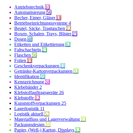
Antriebstechnik
10
Automatisierung
56
Becher, Eimer, Gläser
18
Betriebseinrichtungssysteme
4
Beutel, Säcke, Tragtaschen
22
Boxen, Schalen, Trays, Blister
25
Dosen
48
Etiketten und Etikettierung
62
Faltschachteln
23
Flaschen
36
Folien
19
Geschenkverpackungen
11
Getränke-Kartonverpackungen
33
Identifikation
20
Kennzeichnung
38
Klebebänder
2
Klebstoffauftragsgeräte
26
Klebstoffe
12
Kunststoffverpackungen
25
Lagerlogistik
11
Logistik aktuell
57
Materialfluss und Lagerverwaltung
33
Packungsdesign
16
Papier, (Well-) Karton, Displays
12