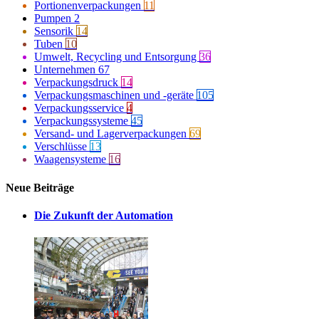
Portionenverpackungen
11
Pumpen
2
Sensorik
14
Tuben
10
Umwelt, Recycling und Entsorgung
36
Unternehmen
67
Verpackungsdruck
14
Verpackungsmaschinen und -geräte
105
Verpackungsservice
4
Verpackungssysteme
45
Versand- und Lagerverpackungen
69
Verschlüsse
13
Waagensysteme
16
Neue Beiträge
Die Zukunft der Automation