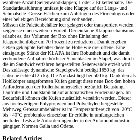
wählbare Anzahl Seitenwandklappen; 1 oder 2 Etikettenhalte. Die
Standardausführung umfasst je eine Klappe auf der Längs- und
Schmalseite. Grosse Flächen zum Anbringen des Firmenlogos oder
einer beliebigen Bezeichnung sind vorhanden.
Müssen die Palettenbehälter leer gelagert oder transportiert werden,
zeigen sie einen weiteren Vorteil: Der einfache Klappmechanismus
erlaubt es, das Volumen der Box ohne Einhaltung der
Klappreihenfolge um 70 Prozent zu reduzieren. Damit ergeben
sieben geklappte Behälter dieselbe Höhe wie drei offene. Eine
einzigartige Stärke der KLAPA ist ihre Robustheit und die damit
verbundene Aufnahme höchster Stauchlasten im Stapel, was durch
die im Sandwichverfahren hergestellten Seitenwände erzielt wird.
Das zulässige dynamische Stapelgewicht beträgt 1650 kg, das
statische echte 4125 kg. Die Nutzlast liegt bei 500 kg. Dank den als
Hohlkörper ausgeformten Kufen genügt diese neue Box den hohen
Anforderungen der Rollenbahnhersteller bezüglich Belastung,
Laufruhe und Laufstabilität auf automatischen Förderanlagen. Im
Bedarfsfall können die Kufen zusätzlich verstärkt werden. Dieser
aus hochwertigem Polypropylen und Polyethylen hergestellte
Mehrweg-Grossraumbehälter ist im Temperaturbereich von -20°C
bis +40°C problemlos einsetzbar. Er erfüllte in umfangreichen
neutralen Tests alle Anforderungen der in der Automobilindustrie
gängigen Normen Galia und Odette.
Related Articles