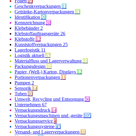
Folien
19
Geschenkverpackungen
11
Getränke-Kartonverpackungen
33
Identifikation
20
Kennzeichnung
38
Klebebänder
2
Klebstoffauftragsgeräte
26
Klebstoffe
12
Kunststoffverpackungen
25
Lagerlogistik
11
Logistik aktuell
57
Materialfluss und Lagerverwaltung
33
Packungsdesign
16
Papier, (Well-) Karton, Displays
12
Portionenverpackungen
11
Pumpen
2
Sensorik
14
Tuben
10
Umwelt, Recycling und Entsorgung
36
Unternehmen
67
Verpackungsdruck
14
Verpackungsmaschinen und -geräte
105
Verpackungsservice
4
Verpackungssysteme
45
Versand- und Lagerverpackungen
69