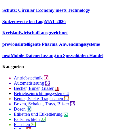
Schütz: Circular Economy meets Technology
Spitzenwerte bei LogiMAT 2026
Kreislaufwirtschaft ausgezeichnet
previous
Intelligente Pharma-Anwendungssysteme
next
Mobile Datenerfassung im Spezialitäten-Handel
Kategorien
Antriebstechnik
10
Automatisierung
56
Becher, Eimer, Gläser
18
Betriebseinrichtungssysteme
4
Beutel, Säcke, Tragtaschen
22
Boxen, Schalen, Trays, Blister
25
Dosen
48
Etiketten und Etikettierung
62
Faltschachteln
23
Flaschen
36