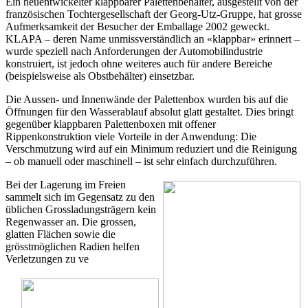
Ein neuentwickelter klappbarer Palettenbehälter, ausgestellt von der
französischen Tochtergesellschaft der Georg-Utz-Gruppe, hat grosse
Aufmerksamkeit der Besucher der Emballage 2002 geweckt.
KLAPA – deren Name unmissverständlich an «klappbar» erinnert –
wurde speziell nach Anforderungen der Automobilindustrie
konstruiert, ist jedoch ohne weiteres auch für andere Bereiche
(beispielsweise als Obstbehälter) einsetzbar.
Die Aussen- und Innenwände der Palettenbox wurden bis auf die
Öffnungen für den Wasserablauf absolut glatt gestaltet. Dies bringt
gegenüber klappbaren Palettenboxen mit offener
Rippenkonstruktion viele Vorteile in der Anwendung: Die
Verschmutzung wird auf ein Minimum reduziert und die Reinigung
– ob manuell oder maschinell – ist sehr einfach durchzuführen.
Bei der Lagerung im Freien
sammelt sich im Gegensatz zu den
üblichen Grossladungsträgern kein
Regenwasser an. Die grossen,
glatten Flächen sowie die
grösstmöglichen Radien helfen
Verletzungen zu ve