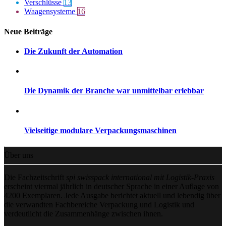
Verschlüsse
13
Waagensysteme
16
Neue Beiträge
Die Zukunft der Automation
Die Dynamik der Branche war unmittelbar erlebbar
Vielseitige modulare Verpackungsmaschinen
Über uns
Die Fachzeitschrift
spi swisspack international mit Logistik-Praxis
erscheint viermal jährlich in deutscher Sprache in einer Auflage von
4200 Exemplaren. Jede Ausgabe berichtet aktuell und lebendig über
die verwandten Fachbereiche Verpackung und Logistik und
verdeutlicht die Zusammenhänge zwischen ihnen.