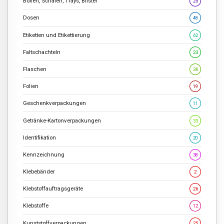
Boxen, Schalen, Trays, Blister
25
Dosen
48
Etiketten und Etikettierung
62
Faltschachteln
23
Flaschen
36
Folien
19
Geschenkverpackungen
11
Getränke-Kartonverpackungen
33
Identifikation
20
Kennzeichnung
38
Klebebänder
2
Klebstoffauftragsgeräte
26
Klebstoffe
12
Kunststoffverpackungen
25