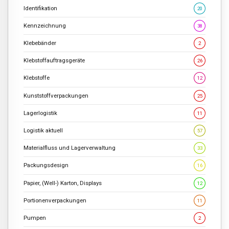
Identifikation
20
Kennzeichnung
38
Klebebänder
2
Klebstoffauftragsgeräte
26
Klebstoffe
12
Kunststoffverpackungen
25
Lagerlogistik
11
Logistik aktuell
57
Materialfluss und Lagerverwaltung
33
Packungsdesign
16
Papier, (Well-) Karton, Displays
12
Portionenverpackungen
11
Pumpen
2