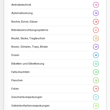
Antriebstechnik
10
Automatisierung
56
Becher, Eimer, Gläser
18
Betriebseinrichtungssysteme
4
Beutel, Säcke, Tragtaschen
22
Boxen, Schalen, Trays, Blister
25
Dosen
48
Etiketten und Etikettierung
62
Faltschachteln
23
Flaschen
36
Folien
19
Geschenkverpackungen
11
Getränke-Kartonverpackungen
33