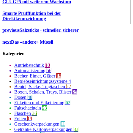
GLUG25 mit weiterem Wachstum
Smarte Prüfffunktion bei der
Direktkennzeichnung
previous
Salzsticks - schneller, sicherer
next
Das «andere» Müesli
Kategorien
Antriebstechnik
10
Automatisierung
56
Becher, Eimer, Gläser
18
Betriebseinrichtungssysteme
4
Beutel, Säcke, Tragtaschen
22
Boxen, Schalen, Trays, Blister
25
Dosen
48
Etiketten und Etikettierung
62
Faltschachteln
23
Flaschen
36
Folien
19
Geschenkverpackungen
11
Getränke-Kartonverpackungen
33