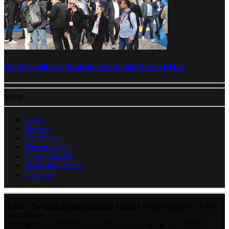
Die Dynamik der Branche war unmittelbar erlebbar
Menu
News
Messen
Fachartikel
Firmenspiegel
Unser Angebot
Media Information
Über uns
© 2017 Swisspack International GmbH
Farbhofstrasse 21 CH-
8048 Zürich
Herausgeber und Chefredaktor: Peter Senecky, lic. oec. HSG |