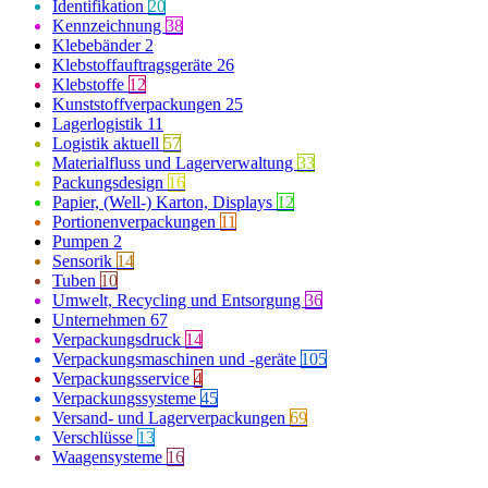
Identifikation
20
Kennzeichnung
38
Klebebänder
2
Klebstoffauftragsgeräte
26
Klebstoffe
12
Kunststoffverpackungen
25
Lagerlogistik
11
Logistik aktuell
57
Materialfluss und Lagerverwaltung
33
Packungsdesign
16
Papier, (Well-) Karton, Displays
12
Portionenverpackungen
11
Pumpen
2
Sensorik
14
Tuben
10
Umwelt, Recycling und Entsorgung
36
Unternehmen
67
Verpackungsdruck
14
Verpackungsmaschinen und -geräte
105
Verpackungsservice
4
Verpackungssysteme
45
Versand- und Lagerverpackungen
69
Verschlüsse
13
Waagensysteme
16