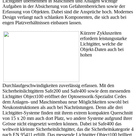
Lichtgitter übernehmen in Maschinen und Anlagen wichtige
Aufgaben in der Absicherung von Gefahrenbereichen sowie der
Erfassung von Objekten. Dabei sind die Ansprüche hoch. Modernes
Design verlangt nach schlanken Komponenten, die sich auch bei
engen Platzverhältnissen einbauen lassen.
Kürzere Zykluszeiten
erfordern leistungsstarke
Lichtgitter, welche die
Objekt-Daten auch bei
hohen
Durchlaufgeschwindigkeiten zuverlässig erfassen. Mit den
Sicherheitslichtgittern Safe200 und Safe400 sowie dem messenden
Lichtgitter Object100 eröffnet der Optosensorik-Spezialist Cedes
dem Anlagen- und Maschinenbau neue Möglichkeiten sowohl bei
Neukonstruktionen als auch bei Nachrüstungen. Denn alle drei
Lichtgitter-Systeme finden mit ihrem extrem kompakten Querschnitt
von 15 x 20 mm auch dort Platz, wo andere Systeme aufgrund ihrer
Grösse nicht eingesetzt werden können. Dabei ist Safe400 das
weltweit kleinste Sicherheitslichtgitter, das die Sicherheitskategorie 4
nach EN 95411 erfüllt. Das messende Lichtgitter Object100 brilliert