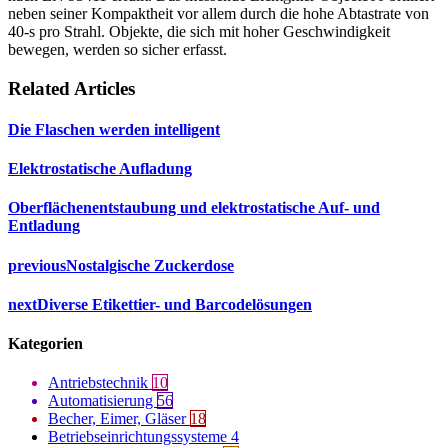
neben seiner Kompaktheit vor allem durch die hohe Abtastrate von
40-s pro Strahl. Objekte, die sich mit hoher Geschwindigkeit
bewegen, werden so sicher erfasst.
Related Articles
Die Flaschen werden intelligent
Elektrostatische Aufladung
Oberflächenentstaubung und elektrostatische Auf- und
Entladung
previous
Nostalgische Zuckerdose
next
Diverse Etikettier- und Barcodelösungen
Kategorien
Antriebstechnik
10
Automatisierung
56
Becher, Eimer, Gläser
18
Betriebseinrichtungssysteme
4