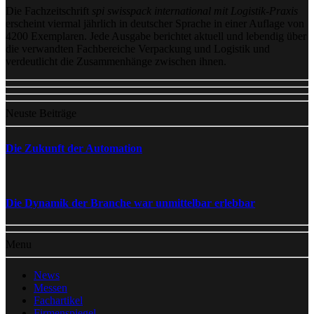
Die Fachzeitschrift
spi swisspack international mit Logistik-Praxis
erscheint viermal jährlich in deutscher Sprache in einer Auflage von
4200 Exemplaren. Jede Ausgabe berichtet aktuell und lebendig über
die verwandten Fachbereiche Verpackung und Logistik und
verdeutlicht die Zusammenhänge zwischen ihnen.
Neuste Beiträge
Die Zukunft der Automation
Die Dynamik der Branche war unmittelbar erlebbar
Menu
News
Messen
Fachartikel
Firmenspiegel