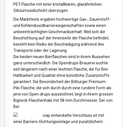
PET-Flasche mit einer kristallklaren, glasähnlichen
Siliciumoxidschicht überzogen.
Die Markttests ergaben hochwertige Gas-, Sauerstoff-
und Kohlendioxidbarriereeigenschaften sowie einen
unbeeinträchtigten Geschmackserhalt. Weil sich die
Beschichtung auf der Innenseite der Flasche befindet,
besteht kein Risiko der Beschädigung während des
Transports oder der Lagerung.
Die beiden neuen Bierflaschen sind in ihrem Aussehen
ganz unterschiedlich. Die Spendrups-Brauerei suchte
seit längerem nach einer leichten Flasche, die für Bier
Haltbarkeit und Qualität ohne künstliche Zusatzstoffe
garantiert. Die Besonderheit der Bitburger Premium-
Pils-Flasche, die sich durch durch eine rundere Form als
jene von Spen-drups auszeichnet, liegt in ihrem grossen
Bigneck-Flaschenhals mit 38 mm Durchmesser. Der von
Ber
icap entwickelte Verschluss ist mit
einer Barriere-Dichtungseinlage und zusätzlichem