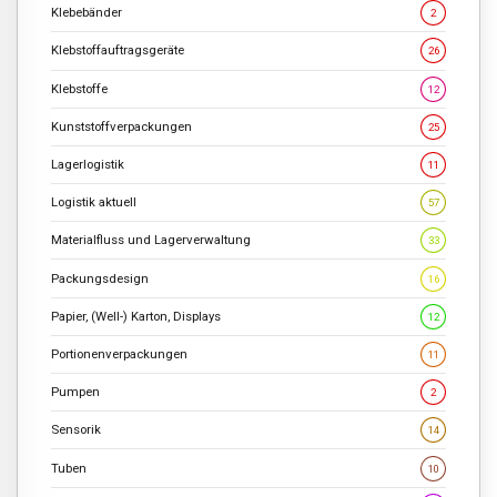
Klebebänder
2
Klebstoffauftragsgeräte
26
Klebstoffe
12
Kunststoffverpackungen
25
Lagerlogistik
11
Logistik aktuell
57
Materialfluss und Lagerverwaltung
33
Packungsdesign
16
Papier, (Well-) Karton, Displays
12
Portionenverpackungen
11
Pumpen
2
Sensorik
14
Tuben
10