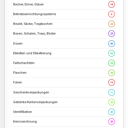
Becher, Eimer, Gläser
18
Betriebseinrichtungssysteme
4
Beutel, Säcke, Tragtaschen
22
Boxen, Schalen, Trays, Blister
25
Dosen
48
Etiketten und Etikettierung
62
Faltschachteln
23
Flaschen
36
Folien
19
Geschenkverpackungen
11
Getränke-Kartonverpackungen
33
Identifikation
20
Kennzeichnung
38