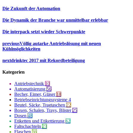
Die Zukunft der Automation
Die Dynamik der Branche war unmittelbar erlebbar
Die interpack setzt wieder Schwerpunkte
previous
Völlig autarke Antriebslösung mit neuen
Kühlmöglichkeiten
next
drinktec 2017 mit Rekordbeteiligung
Kategorien
Antriebstechnik
10
Automatisierung
56
Becher, Eimer, Gläser
18
Betriebseinrichtungssysteme
4
Beutel, Säcke, Tragtaschen
22
Boxen, Schalen, Trays, Blister
25
Dosen
48
Etiketten und Etikettierung
62
Faltschachteln
23
Flaschen
36