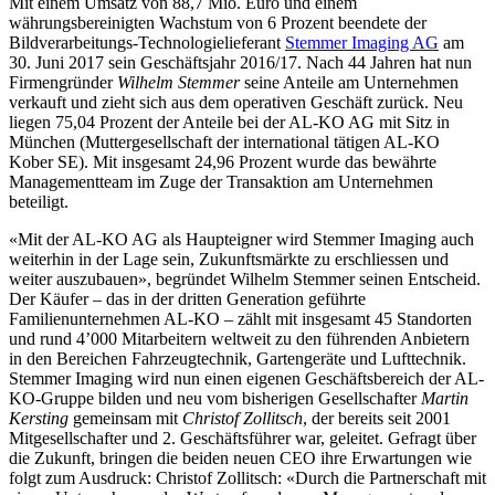
Mit einem Umsatz von 88,7 Mio. Euro und einem
währungsbereinigten Wachstum von 6 Prozent beendete der
Bildverarbeitungs-Technologielieferant
Stemmer Imaging AG
am
30. Juni 2017 sein Geschäftsjahr 2016/17. Nach 44 Jahren hat nun
Firmengründer
Wilhelm Stemmer
seine Anteile am Unternehmen
verkauft und zieht sich aus dem operativen Geschäft zurück. Neu
liegen 75,04 Prozent der Anteile bei der AL-KO AG mit Sitz in
München (Muttergesellschaft der international tätigen AL-KO
Kober SE). Mit insgesamt 24,96 Prozent wurde das bewährte
Managementteam im Zuge der Transaktion am Unternehmen
beteiligt.
«Mit der AL-KO AG als Haupteigner wird Stemmer Imaging auch
weiterhin in der Lage sein, Zukunftsmärkte zu erschliessen und
weiter auszubauen», begründet Wilhelm Stemmer seinen Entscheid.
Der Käufer – das in der dritten Generation geführte
Familienunternehmen AL-KO – zählt mit insgesamt 45 Standorten
und rund 4’000 Mitarbeitern weltweit zu den führenden Anbietern
in den Bereichen Fahrzeugtechnik, Gartengeräte und Lufttechnik.
Stemmer Imaging wird nun einen eigenen Geschäftsbereich der AL-
KO-Gruppe bilden und neu vom bisherigen Gesellschafter
Martin
Kersting
gemeinsam mit
Christof Zollitsch
, der bereits seit 2001
Mitgesellschafter und 2. Geschäftsführer war, geleitet. Gefragt über
die Zukunft, bringen die beiden neuen CEO ihre Erwartungen wie
folgt zum Ausdruck: Christof Zollitsch: «Durch die Partnerschaft mit