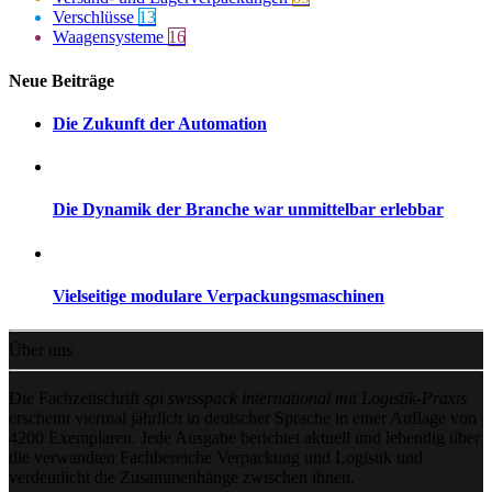
Verschlüsse
13
Waagensysteme
16
Neue Beiträge
Die Zukunft der Automation
Die Dynamik der Branche war unmittelbar erlebbar
Vielseitige modulare Verpackungsmaschinen
Über uns
Die Fachzeitschrift
spi swisspack international mit Logistik-Praxis
erscheint viermal jährlich in deutscher Sprache in einer Auflage von
4200 Exemplaren. Jede Ausgabe berichtet aktuell und lebendig über
die verwandten Fachbereiche Verpackung und Logistik und
verdeutlicht die Zusammenhänge zwischen ihnen.