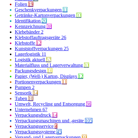
Folien
19
Geschenkverpackungen
11
Getränke-Kartonverpackungen
33
Identifikation
20
Kennzeichnung
38
Klebebänder
2
Klebstoffauftragsgeräte
26
Klebstoffe
12
Kunststoffverpackungen
25
Lagerlogistik
11
Logistik aktuell
57
Materialfluss und Lagerverwaltung
33
Packungsdesign
16
Papier, (Well-) Karton, Displays
12
Portionenverpackungen
11
Pumpen
2
Sensorik
14
Tuben
10
Umwelt, Recycling und Entsorgung
36
Unternehmen
67
Verpackungsdruck
14
Verpackungsmaschinen und -geräte
105
Verpackungsservice
4
Verpackungssysteme
45
Versand- und Lagerverpackungen
69