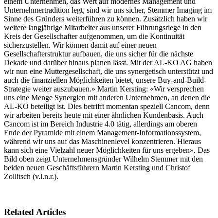
einem Unternehmen, das Wert auf modernes Management und
Unternehmertradition legt, sind wir uns sicher, Stemmer Imaging im
Sinne des Gründers weiterführen zu können. Zusätzlich haben wir
weitere langjährige Mitarbeiter aus unserer Führungsriege in den
Kreis der Gesellschafter aufgenommen, um die Kontinuität
sicherzustellen. Wir können damit auf einer neuen
Gesellschafterstruktur aufbauen, die uns sicher für die nächste
Dekade und darüber hinaus planen lässt. Mit der AL-KO AG haben
wir nun eine Muttergesellschaft, die uns synergetisch unterstützt und
auch die finanziellen Möglichkeiten bietet, unsere Buy-and-Build-
Strategie weiter auszubauen.» Martin Kersting: «Wir versprechen
uns eine Menge Synergien mit anderen Unternehmen, an denen die
AL-KO beteiligt ist. Dies betrifft momentan speziell Cancom, denn
wir arbeiten bereits heute mit einer ähnlichen Kundenbasis. Auch
Cancom ist im Bereich Industrie 4.0 tätig, allerdings am oberen
Ende der Pyramide mit einem Management-Informationssystem,
während wir uns auf das Maschinenlevel konzentrieren. Hieraus
kann sich eine Vielzahl neuer Möglichkeiten für uns ergeben». Das
Bild oben zeigt Unternehmensgründer Wilhelm Stemmer mit den
beiden neuen Geschäftsführern Martin Kersting und Christof
Zollitsch (v.l.n.r.).
Related Articles