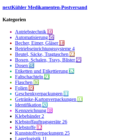
next
Kühler Medikamenten-Postversand
Kategorien
Antriebstechnik
10
Automatisierung
56
Becher, Eimer, Gläser
18
Betriebseinrichtungssysteme
4
Beutel, Säcke, Tragtaschen
22
Boxen, Schalen, Trays, Blister
25
Dosen
48
Etiketten und Etikettierung
62
Faltschachteln
23
Flaschen
36
Folien
19
Geschenkverpackungen
11
Getränke-Kartonverpackungen
33
Identifikation
20
Kennzeichnung
38
Klebebänder
2
Klebstoffauftragsgeräte
26
Klebstoffe
12
Kunststoffverpackungen
25
Lagerlogistik
11