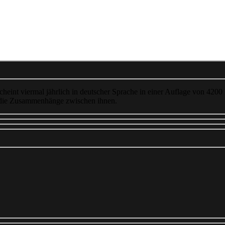
cheint viermal jährlich in deutscher Sprache in einer Auflage von 4200
 die Zusammenhänge zwischen ihnen.