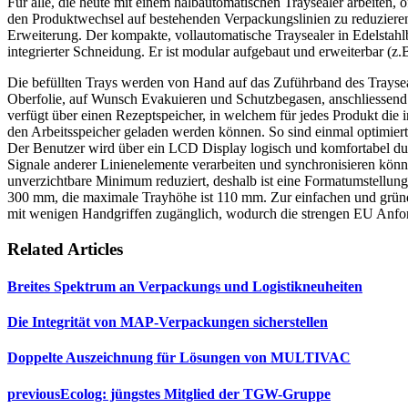
Für alle, die heute mit einem halbautomatischen Traysealer arbeiten,
den Produktwechsel auf bestehenden Verpackungslinien zu reduzieren
Erweiterung. Der kompakte, vollautomatische Traysealer in Edelstahl
integrierter Schneidung. Er ist modular aufgebaut und erweiterbar (z.B
Die befüllten Trays werden von Hand auf das Zuführband des Trayseale
Oberfolie, auf Wunsch Evakuieren und Schutzbegasen, anschliessend
verfügt über einen Rezeptspeicher, in welchem für jedes Produkt die 
den Arbeitsspeicher geladen werden können. So sind einmal optimiert
Der Benutzer wird über ein LCD Display logisch und komfortabel durc
Signale anderer Linienelemente verarbeiten und synchronisieren kön
unverzichtbare Minimum reduziert, deshalb ist eine Formatumstellung 
300 mm, die maximale Trayhöhe ist 110 mm. Zur einfachen und gründl
mit wenigen Handgriffen zugänglich, wodurch die strengen EU Anfor
Related Articles
Breites Spektrum an Verpackungs und Logistikneuheiten
Die Integrität von MAP-Verpackungen sicherstellen
Doppelte Auszeichnung für Lösungen von MULTIVAC
previous
Ecolog: jüngstes Mitglied der TGW-Gruppe