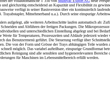
 öffnet der vollautomatische T 350 von
Multivac Export AG
neue Perspek
 und gleichzeitig entscheidend an Kapazität und Flexibilität zu gewi
bauweise verfügt in seiner Basisversion über ein kontinuierlich laufe
. Trayabstapler, Mitnehmerband u.a.). Durch seine einspurige Arbeitswei
rs aufgelegt, alle weiteren Arbeitsschritte laufen automatisch ab: Zuf
 Schneiden und Abführen der fertigen Packungen. Die Mikroprozessor
individuellen und unterschiedlichen Einstellung abgelegt und bei Bedarf
e Werte für Temperaturen, Prozesszeiten und Abläufe jederzeit wieder 
h das Benutzermenü geführt. Die Steuerung verfügt über Schnittstelle
nen. Die von der Form und Grösse der Trays abhängigen Teile wurden 
schnell möglich. Das variabel aufteilbare, einspurige Grundformat bet
ichen Reinigung sind alle sensiblen und hygienerelevanten Bereiche d
derungen für Maschinen im Lebensmittelbereich erfüllt werden.