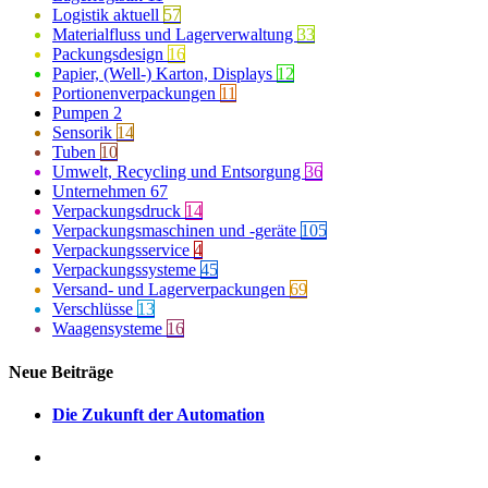
Logistik aktuell
57
Materialfluss und Lagerverwaltung
33
Packungsdesign
16
Papier, (Well-) Karton, Displays
12
Portionenverpackungen
11
Pumpen
2
Sensorik
14
Tuben
10
Umwelt, Recycling und Entsorgung
36
Unternehmen
67
Verpackungsdruck
14
Verpackungsmaschinen und -geräte
105
Verpackungsservice
4
Verpackungssysteme
45
Versand- und Lagerverpackungen
69
Verschlüsse
13
Waagensysteme
16
Neue Beiträge
Die Zukunft der Automation