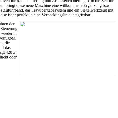
tiven für Rationalisierung und Arbeitserleichterung. Um die Zeit für
nnen, bringt diese neue Maschine eine willkommene Ergänzung bzw.
ndes Zuführband, das Trayübergabesystem und ein Siegelwerkzeug mit
se ist er perfekt in eine Verpackungslinie integrierbar.
ühren der
-Steuerung
 wieder in
verfügbar.
n, die
auf das
rägt 420 x
irekt oder