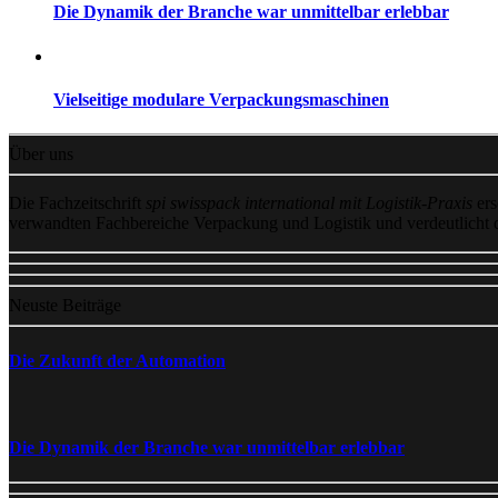
Die Dynamik der Branche war unmittelbar erlebbar
Vielseitige modulare Verpackungsmaschinen
Über uns
Die Fachzeitschrift
spi swisspack international mit Logistik-Praxis
ers
verwandten Fachbereiche Verpackung und Logistik und verdeutlicht
Neuste Beiträge
Die Zukunft der Automation
Die Dynamik der Branche war unmittelbar erlebbar