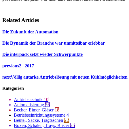
Related Articles
Die Zukunft der Automation
Die Dynamik der Branche war unmittelbar erlebbar
Die interpack setzt wieder Schwerpunkte
previous
2 | 2017
next
Völlig autarke Antriebslösung mit neuen Kühlmöglichkeiten
Kategorien
Antriebstechnik
10
Automatisierung
56
Becher, Eimer, Gläser
18
Betriebseinrichtungssysteme
4
Beutel, Säcke, Tragtaschen
22
Boxen, Schalen, Trays, Blister
25