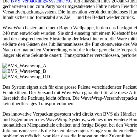
Die
BVS Verpackungs-Systeme AG
lud anlässlich ihres 20-Jahr-Jub
gecharterten und zum Partyboot umgestalteteten Fähre neben Feierlic
Versandverpackungssystem. Die Innovation verbindet müheloses Handl
Inhalt sicher und formstabil ans Ziel – und bei Bedarf wieder zurück.
WaveWrap basiert auf einem Bogen Wellpappe, in den das Packgut ei
240 mm entwickelt wurden. Sie sind einseitig mit einem Klebstoff be
und der entsprechenden Einstellung der Maschine wird die Ware mitti
erklärte den Gästen des Jubiläumsanlasses die Funktionsweise des
Nach der manuellen Vorbereitung wird die locker gewickelte Verpacku
länger als eine Sekunde dauert: Transportsicher verschlossen, perforie
Das System eignet sich für eine grosse Palette verschiedenster Pac
Feintextilien. Der Versand mit WaveWrap garantiert für alle diese Ar
lässt sich die Packung leicht öffnen. Die WaveWrap-Versandverpackun
kein überflüssiges Transportvolumen.
Das innovative Verpackungssystem wird direkt von BVS als Händler 
und Eigentümerin des WaveWrap-Systems, welches über weitere Händle
monatlichen Mietpauschale erhalten und fertige Bögen bei den Vert
Jubiläumsanlasses als die Ersten überzeugen. Einige von ihnen stellte
problemlos möglich, war klar, dass die Innovation eine Zukunft hat.