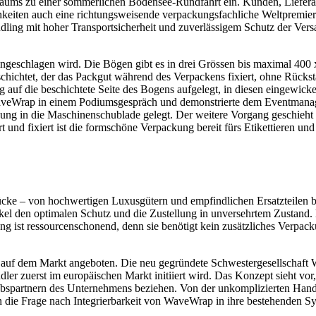
iläums zu einer sommerlichen Bodensee-Rundfahrt ein. Kunden, Lieferan
hkeiten auch eine richtungsweisende verpackungsfachliche Weltpremier
ing mit hoher Transportsicherheit und zuverlässigem Schutz der Versa
ngeschlagen wird. Die Bögen gibt es in drei Grössen bis maximal 40
schichtet, der das Packgut während des Verpackens fixiert, ohne Rück
g auf die beschichtete Seite des Bogens aufgelegt, in diesen eingewic
 WaveWrap in einem Podiumsgespräch und demonstrierte dem Eventman
ng in die Maschinenschublade gelegt. Der weitere Vorgang geschieht m
rt und fixiert ist die formschöne Verpackung bereit fürs Etikettieren un
kstücke – von hochwertigen Luxusgütern und empfindlichen Ersatzteil
tikel den optimalen Schutz und die Zustellung in unversehrtem Zustand
g ist ressourcenschonend, denn sie benötigt kein zusätzliches Verpack
auf dem Markt angeboten. Die neu gegründete Schwestergesellschaft 
r zuerst im europäischen Markt initiiert wird. Das Konzept sieht vo
riebspartnern des Unternehmens beziehen. Von der unkomplizierten Han
n die Frage nach Integrierbarkeit von WaveWrap in ihre bestehenden Sys