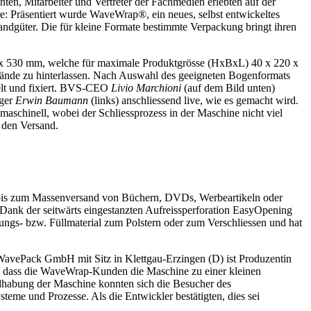
ten, Mitarbeiter und Vertreter der Fachmedien erlebten auf der
e: Präsentiert wurde WaveWrap®, ein neues, selbst entwickeltes
ndgüter. Die für kleine Formate bestimmte Verpackung bringt ihren
0 x 530 mm, welche für maximale Produktgrösse (HxBxL) 40 x 220 x
stände zu hinterlassen. Nach Auswahl des geeigneten Bogenformats
kelt und fixiert. BVS-CEO
Livio Marchioni
(auf dem Bild unten)
ager
Erwin Baumann
(links) anschliessend live, wie es gemacht wird.
aschinell, wobei der Schliessprozess in der Maschine nicht viel
d den Versand.
en bis zum Massenversand von Büchern, DVDs, Werbeartikeln oder
. Dank der seitwärts eingestanzten Aufreissperforation EasyOpening
ungs- bzw. Füllmaterial zum Polstern oder zum Verschliessen und hat
WavePack GmbH mit Sitz in Klettgau-Erzingen (D) ist Produzentin
r, dass die WaveWrap-Kunden die Maschine zu einer kleinen
dhabung der Maschine konnten sich die Besucher des
teme und Prozesse. Als die Entwickler bestätigten, dies sei