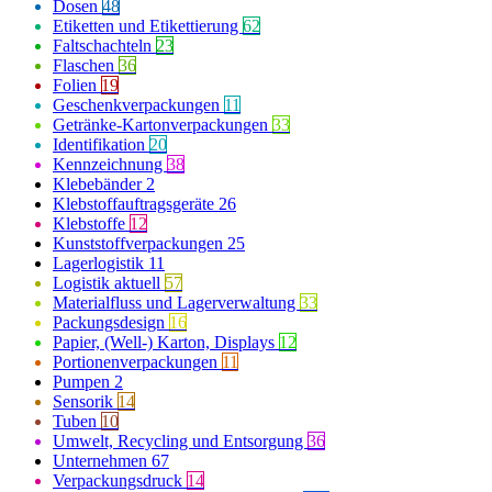
Dosen
48
Etiketten und Etikettierung
62
Faltschachteln
23
Flaschen
36
Folien
19
Geschenkverpackungen
11
Getränke-Kartonverpackungen
33
Identifikation
20
Kennzeichnung
38
Klebebänder
2
Klebstoffauftragsgeräte
26
Klebstoffe
12
Kunststoffverpackungen
25
Lagerlogistik
11
Logistik aktuell
57
Materialfluss und Lagerverwaltung
33
Packungsdesign
16
Papier, (Well-) Karton, Displays
12
Portionenverpackungen
11
Pumpen
2
Sensorik
14
Tuben
10
Umwelt, Recycling und Entsorgung
36
Unternehmen
67
Verpackungsdruck
14