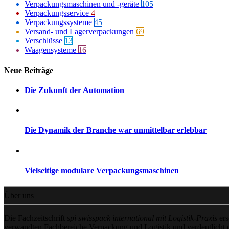
Verpackungsmaschinen und -geräte
105
Verpackungsservice
4
Verpackungssysteme
45
Versand- und Lagerverpackungen
69
Verschlüsse
13
Waagensysteme
16
Neue Beiträge
Die Zukunft der Automation
Die Dynamik der Branche war unmittelbar erlebbar
Vielseitige modulare Verpackungsmaschinen
Über uns
Die Fachzeitschrift
spi swisspack international mit Logistik-Praxis
ers
verwandten Fachbereiche Verpackung und Logistik und verdeutlicht