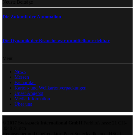
Neuste Beiträge
Die Zukunft der Automation
Die Dynamik der Branche war unmittelbar erlebbar
Menu
News
Messen
Fachartikel
Karton- und Wellkartonverpackungen
Unser Angebot
Media Information
Über uns
© 2017 Swisspack International GmbH
Farbhofstrasse 21 CH-
8048 Zürich
Herausgeber und Chefredaktor: Peter Senecky, lic. oec. HSG |