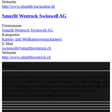
Webseite
http://www.dssmith-packaging.de
Smurfit Westrock Swisswell AG
Firmenname
Smurfit Westrock Swisswell AG
Kategorien
Karton- und Wellkartonverpackungen
E-Mail
swisswell@smurfitwestrock.ch
Webseite
http://www.smurfitwestrock.ch
Über uns
Die Fachzeitschrift
spi swisspack international mit Logistik-Praxis
erscheint viermal jährlich in deutscher Sprache in einer Auflage von
4200 Exemplaren. Jede Ausgabe berichtet aktuell und lebendig über
die verwandten Fachbereiche Verpackung und Logistik und
verdeutlicht die Zusammenhänge zwischen ihnen.