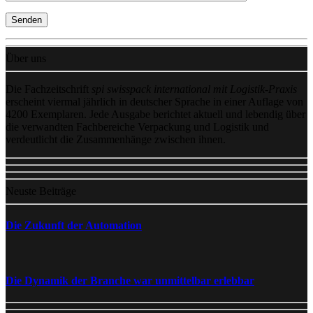
Über uns
Die Fachzeitschrift
spi swisspack international mit Logistik-Praxis
erscheint viermal jährlich in deutscher Sprache in einer Auflage von
4200 Exemplaren. Jede Ausgabe berichtet aktuell und lebendig über
die verwandten Fachbereiche Verpackung und Logistik und
verdeutlicht die Zusammenhänge zwischen ihnen.
Neuste Beiträge
Die Zukunft der Automation
Die Dynamik der Branche war unmittelbar erlebbar