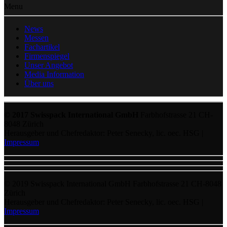
Menu
News
Messen
Fachartikel
Firmenspiegel
Unser Angebot
Media Information
Über uns
© 2017 Swisspack International GmbH
Farbhofstrasse 21 CH-
8048 Zürich
Herausgeber und Chefredaktor: Peter Senecky, lic. oec. HSG |
Impressum
© 2019 Swisspack International GmbH Farbhofstrasse 21 CH-8048
Zürich
Herausgeber und Chefredaktor: Peter Senecky, lic. oec. HSG |
Impressum