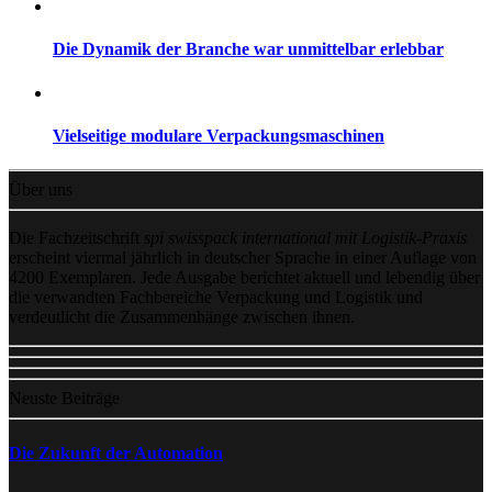
Die Dynamik der Branche war unmittelbar erlebbar
Vielseitige modulare Verpackungsmaschinen
Über uns
Die Fachzeitschrift
spi swisspack international mit Logistik-Praxis
erscheint viermal jährlich in deutscher Sprache in einer Auflage von
4200 Exemplaren. Jede Ausgabe berichtet aktuell und lebendig über
die verwandten Fachbereiche Verpackung und Logistik und
verdeutlicht die Zusammenhänge zwischen ihnen.
Neuste Beiträge
Die Zukunft der Automation