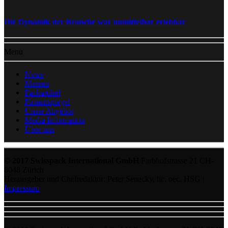
Die Dynamik der Branche war unmittelbar erlebbar
Menu
News
Messen
Fachartikel
Firmenspiegel
Unser Angebot
Media Information
Über uns
© 2017 Swisspack International GmbH
Farbhofstrasse 21 CH-
8048 Zürich
Herausgeber und Chefredaktor: Peter Senecky, lic. oec. HSG |
Impressum