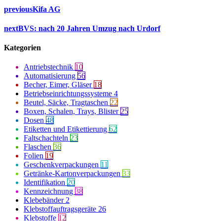
previous
Kifa AG
next
BVS: nach 20 Jahren Umzug nach Urdorf
Kategorien
Antriebstechnik
10
Automatisierung
56
Becher, Eimer, Gläser
18
Betriebseinrichtungssysteme
4
Beutel, Säcke, Tragtaschen
22
Boxen, Schalen, Trays, Blister
25
Dosen
48
Etiketten und Etikettierung
62
Faltschachteln
23
Flaschen
36
Folien
19
Geschenkverpackungen
11
Getränke-Kartonverpackungen
33
Identifikation
20
Kennzeichnung
38
Klebebänder
2
Klebstoffauftragsgeräte
26
Klebstoffe
12