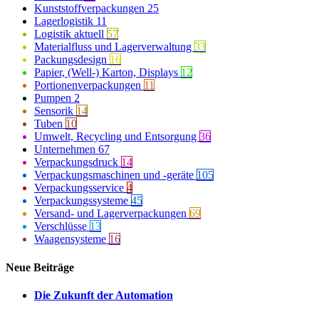
Kunststoffverpackungen
25
Lagerlogistik
11
Logistik aktuell
57
Materialfluss und Lagerverwaltung
33
Packungsdesign
16
Papier, (Well-) Karton, Displays
12
Portionenverpackungen
11
Pumpen
2
Sensorik
14
Tuben
10
Umwelt, Recycling und Entsorgung
36
Unternehmen
67
Verpackungsdruck
14
Verpackungsmaschinen und -geräte
105
Verpackungsservice
4
Verpackungssysteme
45
Versand- und Lagerverpackungen
69
Verschlüsse
13
Waagensysteme
16
Neue Beiträge
Die Zukunft der Automation