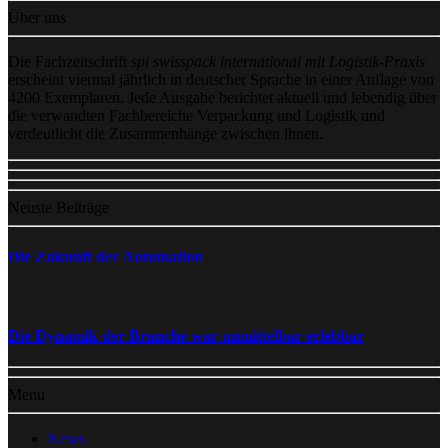
Über uns
Die Fachzeitschrift
spi swisspack international mit Logistik-Praxis
erscheint viermal jährlich in deutscher Sprache in einer Auflage von
4200 Exemplaren. Jede Ausgabe berichtet aktuell und lebendig über
die verwandten Fachbereiche Verpackung und Logistik und
verdeutlicht die Zusammenhänge zwischen ihnen.
Neuste Beiträge
Die Zukunft der Automation
Die Dynamik der Branche war unmittelbar erlebbar
Menu
News