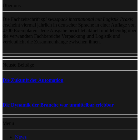
Über uns
Die Fachzeitschrift
spi swisspack international mit Logistik-Praxis
erscheint viermal jährlich in deutscher Sprache in einer Auflage von
4200 Exemplaren. Jede Ausgabe berichtet aktuell und lebendig über
die verwandten Fachbereiche Verpackung und Logistik und
verdeutlicht die Zusammenhänge zwischen ihnen.
Neuste Beiträge
Die Zukunft der Automation
Die Dynamik der Branche war unmittelbar erlebbar
Menu
News