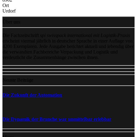
Ort
Urdorf
Über uns
Die Fachzeitschrift
spi swisspack international mit Logistik-Praxis
erscheint viermal jährlich in deutscher Sprache in einer Auflage von
4200 Exemplaren. Jede Ausgabe berichtet aktuell und lebendig über
die verwandten Fachbereiche Verpackung und Logistik und
verdeutlicht die Zusammenhänge zwischen ihnen.
Neuste Beiträge
Die Zukunft der Automation
Die Dynamik der Branche war unmittelbar erlebbar