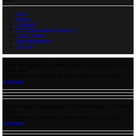
Menu
News
Messen
Fachartikel
BVS Verpackungs-Systeme AG
Unser Angebot
Media Information
Über uns
© 2017 Swisspack International GmbH
Farbhofstrasse 21 CH-
8048 Zürich
Herausgeber und Chefredaktor: Peter Senecky, lic. oec. HSG |
Impressum
© 2019 Swisspack International GmbH Farbhofstrasse 21 CH-8048
Zürich
Herausgeber und Chefredaktor: Peter Senecky, lic. oec. HSG |
Impressum