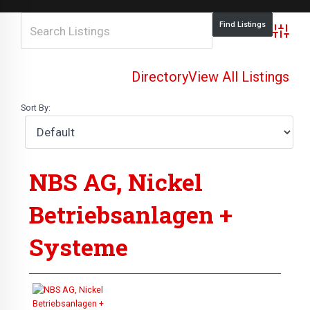
Advance
Directory
View All Listings
Sort By:
NBS AG, Nickel
Betriebsanlagen +
Systeme