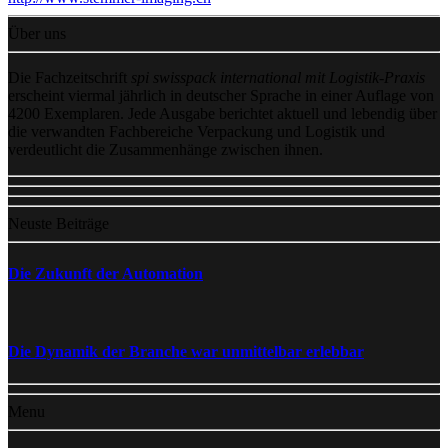
Über uns
Die Fachzeitschrift
spi swisspack international mit Logistik-Praxis
erscheint viermal jährlich in deutscher Sprache in einer Auflage von
4200 Exemplaren. Jede Ausgabe berichtet aktuell und lebendig über
die verwandten Fachbereiche Verpackung und Logistik und
verdeutlicht die Zusammenhänge zwischen ihnen.
Neuste Beiträge
Die Zukunft der Automation
Die Dynamik der Branche war unmittelbar erlebbar
Menu