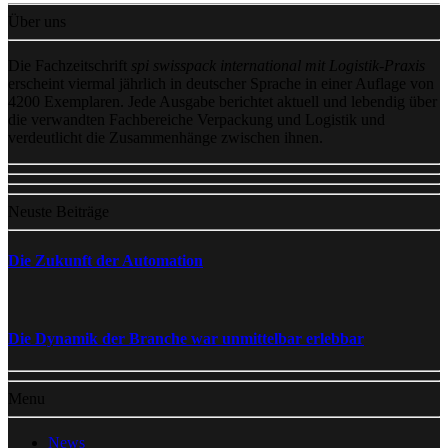
Über uns
Die Fachzeitschrift
spi swisspack international mit Logistik-Praxis
erscheint viermal jährlich in deutscher Sprache in einer Auflage von
4200 Exemplaren. Jede Ausgabe berichtet aktuell und lebendig über
die verwandten Fachbereiche Verpackung und Logistik und
verdeutlicht die Zusammenhänge zwischen ihnen.
Neuste Beiträge
Die Zukunft der Automation
Die Dynamik der Branche war unmittelbar erlebbar
Menu
News