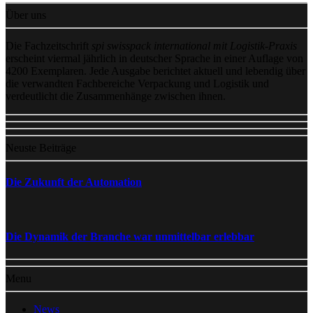
Über uns
Die Fachzeitschrift
spi swisspack international mit Logistik-Praxis
erscheint viermal jährlich in deutscher Sprache in einer Auflage von
4200 Exemplaren. Jede Ausgabe berichtet aktuell und lebendig über
die verwandten Fachbereiche Verpackung und Logistik und
verdeutlicht die Zusammenhänge zwischen ihnen.
Neuste Beiträge
Die Zukunft der Automation
Die Dynamik der Branche war unmittelbar erlebbar
Menu
News