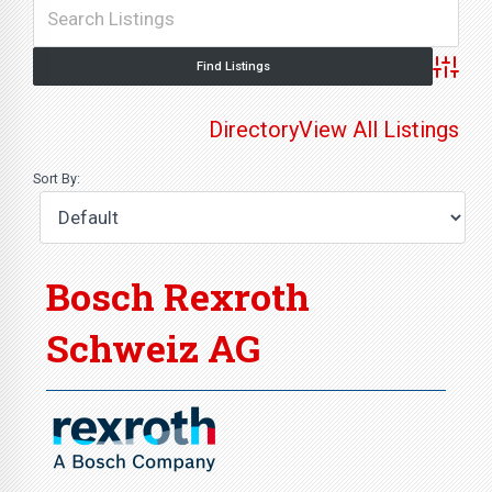
Advance
Directory
View All Listings
Sort By:
Bosch Rexroth
Schweiz AG