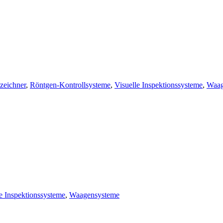
zeichner
,
Röntgen-Kontrollsysteme
,
Visuelle Inspektionssysteme
,
Waag
e Inspektionssysteme
,
Waagensysteme