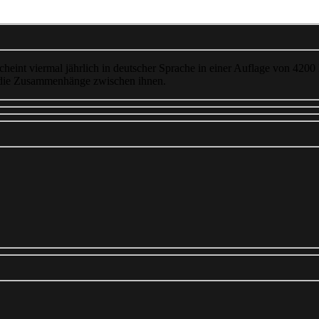
cheint viermal jährlich in deutscher Sprache in einer Auflage von 4200
 die Zusammenhänge zwischen ihnen.