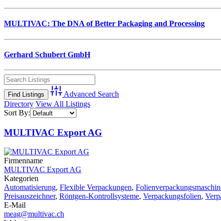
MULTIVAC: The DNA of Better Packaging and Processing
Gerhard Schubert GmbH
Advanced Search
Directory
View All Listings
Sort By:
MULTIVAC Export AG
Firmenname
MULTIVAC Export AG
Kategorien
Automatisierung
,
Flexible Verpackungen
,
Folienverpackungsmaschine
Preisauszeichner
,
Röntgen-Kontrollsysteme
,
Verpackungsfolien
,
Verp
E-Mail
meag@multivac.ch