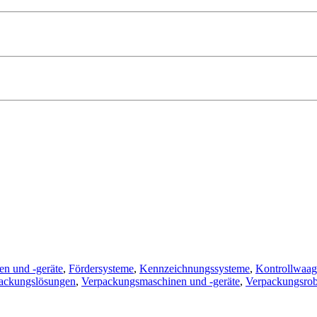
n und -geräte
,
Fördersysteme
,
Kennzeichnungssysteme
,
Kontrollwaa
ackungslösungen
,
Verpackungsmaschinen und -geräte
,
Verpackungsrob