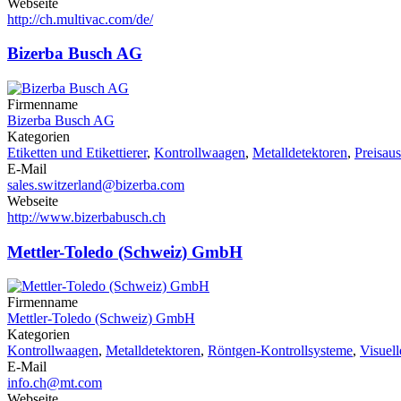
Webseite
http://ch.multivac.com/de/
Bizerba Busch AG
Firmenname
Bizerba Busch AG
Kategorien
Etiketten und Etikettierer
,
Kontrollwaagen
,
Metalldetektoren
,
Preisaus
E-Mail
sales.switzerland@bizerba.com
Webseite
http://www.bizerbabusch.ch
Mettler-Toledo (Schweiz) GmbH
Firmenname
Mettler-Toledo (Schweiz) GmbH
Kategorien
Kontrollwaagen
,
Metalldetektoren
,
Röntgen-Kontrollsysteme
,
Visuell
E-Mail
info.ch@mt.com
Webseite