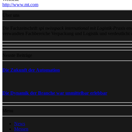
http://www.mt.com
Über uns
Die Fachzeitschrift
spi swisspack international mit Logistik-Praxis
ers
verwandten Fachbereiche Verpackung und Logistik und verdeutlicht
Neuste Beiträge
Die Zukunft der Automation
Die Dynamik der Branche war unmittelbar erlebbar
Menu
News
Messen