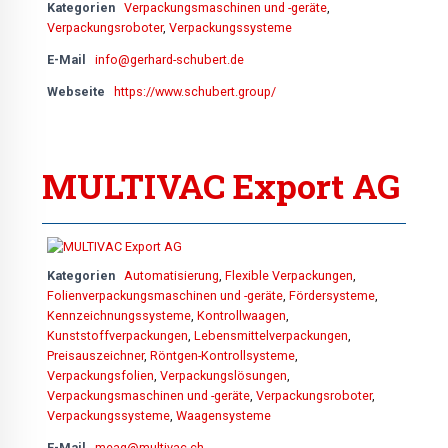
Kategorien
Verpackungsmaschinen und -geräte
,
Verpackungsroboter
,
Verpackungssysteme
E-Mail
info@gerhard-schubert.de
Webseite
https://www.schubert.group/
MULTIVAC Export AG
Kategorien
Automatisierung
,
Flexible Verpackungen
,
Folienverpackungsmaschinen und -geräte
,
Fördersysteme
,
Kennzeichnungssysteme
,
Kontrollwaagen
,
Kunststoffverpackungen
,
Lebensmittelverpackungen
,
Preisauszeichner
,
Röntgen-Kontrollsysteme
,
Verpackungsfolien
,
Verpackungslösungen
,
Verpackungsmaschinen und -geräte
,
Verpackungsroboter
,
Verpackungssysteme
,
Waagensysteme
E-Mail
meag@multivac.ch