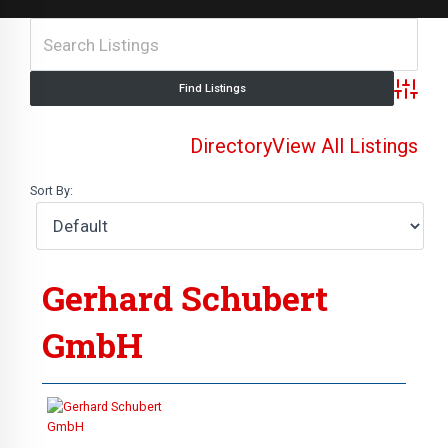
Advance
Directory
View All Listings
Sort By:
Gerhard Schubert
GmbH