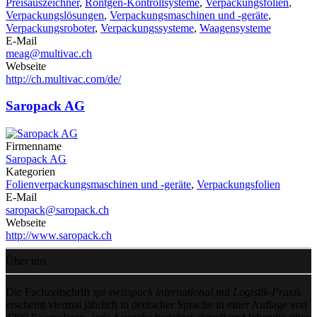
Preisauszeichner
,
Röntgen-Kontrollsysteme
,
Verpackungsfolien
,
Verpackungslösungen
,
Verpackungsmaschinen und -geräte
,
Verpackungsroboter
,
Verpackungssysteme
,
Waagensysteme
E-Mail
meag@multivac.ch
Webseite
http://ch.multivac.com/de/
Saropack AG
Firmenname
Saropack AG
Kategorien
Folienverpackungsmaschinen und -geräte
,
Verpackungsfolien
E-Mail
saropack@saropack.ch
Webseite
http://www.saropack.ch
Über uns
Die Fachzeitschrift
spi swisspack international mit Logistik-Praxis
erscheint viermal jährlich in deutscher Sprache in einer Auflage von