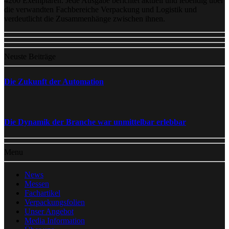
4200 Exemplaren. Jede Ausgabe berichtet aktuell und lebendig über
die verwandten Fachbereiche Verpackung und Logistik und
verdeutlicht die Zusammenhänge zwischen ihnen.
Neuste Beiträge
Die Zukunft der Automation
Die Dynamik der Branche war unmittelbar erlebbar
Menu
News
Messen
Fachartikel
Verpackungsfolien
Unser Angebot
Media Information