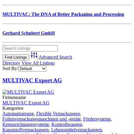
MULTIVAC: The DNA of Better Packaging and Processing
Gerhard Schubert GmbH
Advanced Search
Directory
View All Listings
Sort By:
MULTIVAC Export AG
Firmenname
MULTIVAC Export AG
Kategorien
Automatisierung
,
Flexible Verpackungen
,
Folienverpackungsmaschinen und -geräte
,
Fördersysteme
,
Kennzeichnungssysteme
,
Kontrollwaagen
,
Kunststoffverpackungen
,
Lebensmittelverpackungen
,