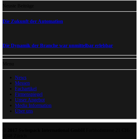
Neuste Beiträge
Die Zukunft der Automation
Die Dynamik der Branche war unmittelbar erlebbar
Menu
News
Messen
Fachartikel
Firmenspiegel
Unser Angebot
Media Information
Über uns
© 2017 Swisspack International GmbH
Farbhofstrasse 21 CH-
8048 Zürich