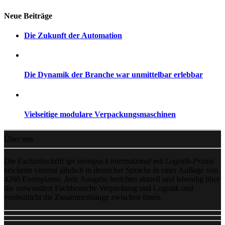
Neue Beiträge
Die Zukunft der Automation
Die Dynamik der Branche war unmittelbar erlebbar
Vielseitige modulare Verpackungsmaschinen
Über uns
Die Fachzeitschrift
spi swisspack international mit Logistik-Praxis
erscheint viermal jährlich in deutscher Sprache in einer Auflage von
4200 Exemplaren. Jede Ausgabe berichtet aktuell und lebendig über
die verwandten Fachbereiche Verpackung und Logistik und
verdeutlicht die Zusammenhänge zwischen ihnen.