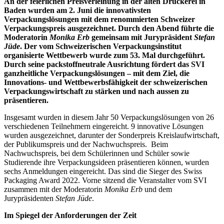
An der feierlichen Preisverleihung in der alten Druckerei in
Baden wurden am 2. Juni die innovativsten
Verpackungslösungen mit dem renommierten Schweizer
Verpackungspreis ausgezeichnet. Durch den Abend führte die
Moderatorin
Monika Erb
gemeinsam mit Jurypräsident
Stefan
Jüde
. Der vom Schweizerischen Verpackungsinstitut
organisierte Wettbewerb wurde zum 53. Mal durchgeführt.
Durch seine packstoffneutrale Ausrichtung fördert das SVI
ganzheitliche Verpackungslösungen – mit dem Ziel, die
Innovations- und Wettbewerbsfähigkeit der schweizerischen
Verpackungswirtschaft zu stärken und nach aussen zu
präsentieren.
Insgesamt wurden in diesem Jahr 50 Verpackungslösungen von 26
verschiedenen Teilnehmern eingereicht. 9 innovative Lösungen
wurden ausgezeichnet, darunter der Sonderpreis Kreislaufwirtschaft,
der Publikumspreis und der Nachwuchspreis. Beim
Nachwuchspreis, bei dem Schülerinnen und Schüler sowie
Studierende ihre Verpackungsideen präsentieren können, wurden
sechs Anmeldungen eingereicht. Das sind die Sieger des Swiss
Packaging Award 2022. Vorne sitzend die Veranstalter vom SVI
zusammen mit der Moderatorin
Monika Erb
und dem
Jurypräsidenten
Stefan Jüde
.
Im Spiegel der Anforderungen der Zeit