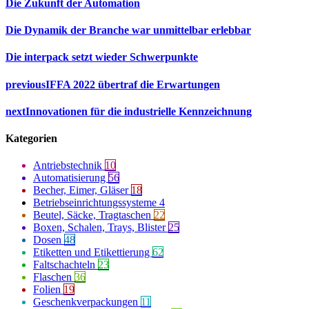
Die Zukunft der Automation
Die Dynamik der Branche war unmittelbar erlebbar
Die interpack setzt wieder Schwerpunkte
previous
IFFA 2022 übertraf die Erwartungen
next
Innovationen für die industrielle Kennzeichnung
Kategorien
Antriebstechnik
10
Automatisierung
56
Becher, Eimer, Gläser
18
Betriebseinrichtungssysteme
4
Beutel, Säcke, Tragtaschen
22
Boxen, Schalen, Trays, Blister
25
Dosen
48
Etiketten und Etikettierung
62
Faltschachteln
23
Flaschen
36
Folien
19
Geschenkverpackungen
11