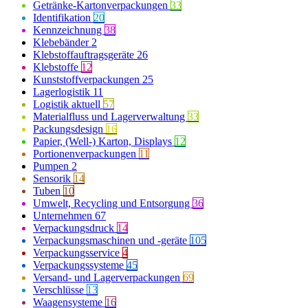
Getränke-Kartonverpackungen
33
Identifikation
20
Kennzeichnung
38
Klebebänder
2
Klebstoffauftragsgeräte
26
Klebstoffe
12
Kunststoffverpackungen
25
Lagerlogistik
11
Logistik aktuell
57
Materialfluss und Lagerverwaltung
33
Packungsdesign
16
Papier, (Well-) Karton, Displays
12
Portionenverpackungen
11
Pumpen
2
Sensorik
14
Tuben
10
Umwelt, Recycling und Entsorgung
36
Unternehmen
67
Verpackungsdruck
14
Verpackungsmaschinen und -geräte
105
Verpackungsservice
4
Verpackungssysteme
45
Versand- und Lagerverpackungen
69
Verschlüsse
13
Waagensysteme
16