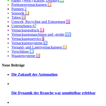
Papier, (Well-) Karton, Displays
12
Portionenverpackungen
11
Pumpen
2
Sensorik
14
Tuben
10
Umwelt, Recycling und Entsorgung
36
Unternehmen
67
Verpackungsdruck
14
Verpackungsmaschinen und -geräte
105
Verpackungsservice
4
Verpackungssysteme
45
Versand- und Lagerverpackungen
69
Verschlüsse
13
Waagensysteme
16
Neue Beiträge
Die Zukunft der Automation
Die Dynamik der Branche war unmittelbar erlebbar