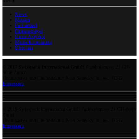
Menu
News
Messen
Fachartikel
Firmenspiegel
Unser Angebot
Media Information
Über uns
© 2017 Swisspack International GmbH
Farbhofstrasse 21 CH-
8048 Zürich
Herausgeber und Chefredaktor: Peter Senecky, lic. oec. HSG |
Impressum
© 2019 Swisspack International GmbH Farbhofstrasse 21 CH-8048
Zürich
Herausgeber und Chefredaktor: Peter Senecky, lic. oec. HSG |
Impressum