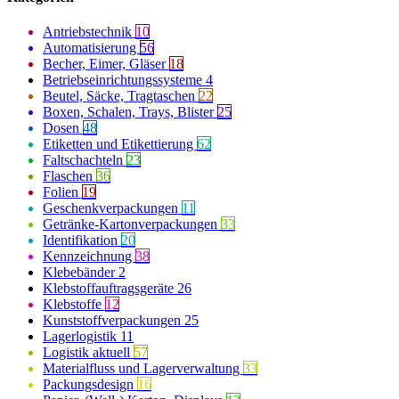
Antriebstechnik
10
Automatisierung
56
Becher, Eimer, Gläser
18
Betriebseinrichtungssysteme
4
Beutel, Säcke, Tragtaschen
22
Boxen, Schalen, Trays, Blister
25
Dosen
48
Etiketten und Etikettierung
62
Faltschachteln
23
Flaschen
36
Folien
19
Geschenkverpackungen
11
Getränke-Kartonverpackungen
33
Identifikation
20
Kennzeichnung
38
Klebebänder
2
Klebstoffauftragsgeräte
26
Klebstoffe
12
Kunststoffverpackungen
25
Lagerlogistik
11
Logistik aktuell
57
Materialfluss und Lagerverwaltung
33
Packungsdesign
16