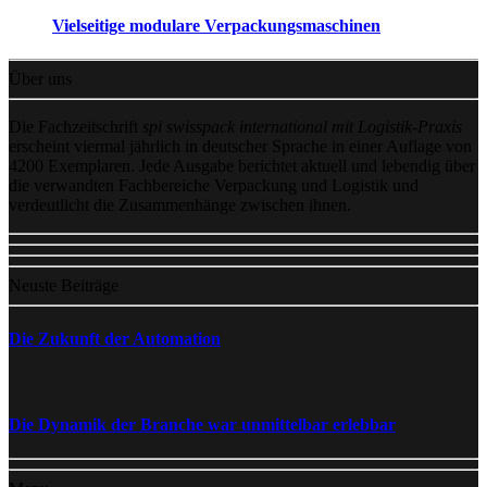
Vielseitige modulare Verpackungsmaschinen
Über uns
Die Fachzeitschrift
spi swisspack international mit Logistik-Praxis
erscheint viermal jährlich in deutscher Sprache in einer Auflage von
4200 Exemplaren. Jede Ausgabe berichtet aktuell und lebendig über
die verwandten Fachbereiche Verpackung und Logistik und
verdeutlicht die Zusammenhänge zwischen ihnen.
Neuste Beiträge
Die Zukunft der Automation
Die Dynamik der Branche war unmittelbar erlebbar