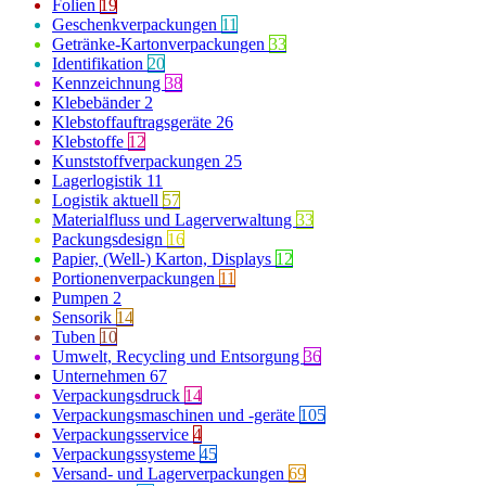
Folien
19
Geschenkverpackungen
11
Getränke-Kartonverpackungen
33
Identifikation
20
Kennzeichnung
38
Klebebänder
2
Klebstoffauftragsgeräte
26
Klebstoffe
12
Kunststoffverpackungen
25
Lagerlogistik
11
Logistik aktuell
57
Materialfluss und Lagerverwaltung
33
Packungsdesign
16
Papier, (Well-) Karton, Displays
12
Portionenverpackungen
11
Pumpen
2
Sensorik
14
Tuben
10
Umwelt, Recycling und Entsorgung
36
Unternehmen
67
Verpackungsdruck
14
Verpackungsmaschinen und -geräte
105
Verpackungsservice
4
Verpackungssysteme
45
Versand- und Lagerverpackungen
69