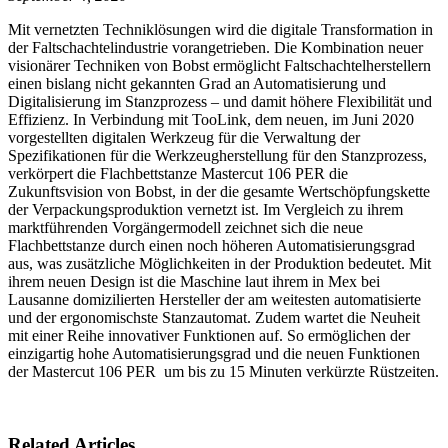
Mit vernetzten Techniklösungen wird die digitale Transformation in
der Faltschachtelindustrie vorangetrieben. Die Kombination neuer
visionärer Techniken von Bobst ermöglicht Faltschachtelherstellern
einen bislang nicht gekannten Grad an Automatisierung und
Digitalisierung im Stanzprozess – und damit höhere Flexibilität und
Effizienz. In Verbindung mit TooLink, dem neuen, im Juni 2020
vorgestellten digitalen Werkzeug für die Verwaltung der
Spezifikationen für die Werkzeugherstellung für den Stanzprozess,
verkörpert die Flachbettstanze Mastercut 106 PER die
Zukunftsvision von Bobst, in der die gesamte Wertschöpfungskette
der Verpackungsproduktion vernetzt ist. Im Vergleich zu ihrem
marktführenden Vorgängermodell zeichnet sich die neue
Flachbettstanze durch einen noch höheren Automatisierungsgrad
aus, was zusätzliche Möglichkeiten in der Produktion bedeutet. Mit
ihrem neuen Design ist die Maschine laut ihrem in Mex bei
Lausanne domizilierten Hersteller der am weitesten automatisierte
und der ergonomischste Stanzautomat. Zudem wartet die Neuheit
mit einer Reihe innovativer Funktionen auf. So ermöglichen der
einzigartig hohe Automatisierungsgrad und die neuen Funktionen
der Mastercut 106 PER um bis zu 15 Minuten verkürzte Rüstzeiten.
Related Articles