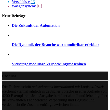
Verschlüsse
13
Waagensysteme
16
Neue Beiträge
Die Zukunft der Automation
Die Dynamik der Branche war unmittelbar erlebbar
Vielseitige modulare Verpackungsmaschinen
Über uns
Die Fachzeitschrift
spi swisspack international mit Logistik-Praxis
erscheint viermal jährlich in deutscher Sprache in einer Auflage von
4200 Exemplaren. Jede Ausgabe berichtet aktuell und lebendig über
die verwandten Fachbereiche Verpackung und Logistik und
verdeutlicht die Zusammenhänge zwischen ihnen.