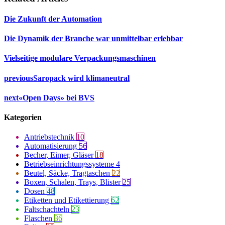
Die Zukunft der Automation
Die Dynamik der Branche war unmittelbar erlebbar
Vielseitige modulare Verpackungsmaschinen
previous
Saropack wird klimaneutral
next
«Open Days» bei BVS
Kategorien
Antriebstechnik
10
Automatisierung
56
Becher, Eimer, Gläser
18
Betriebseinrichtungssysteme
4
Beutel, Säcke, Tragtaschen
22
Boxen, Schalen, Trays, Blister
25
Dosen
48
Etiketten und Etikettierung
62
Faltschachteln
23
Flaschen
36