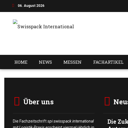
06. August 2026
HOME
NEWS
MESSEN
FACHARTIKEL
Über uns
Neus
Die Zuk
Die Fachzeitschrift
spi swisspack international
mit Logistik-Praxis
erscheint viermal jährlich in