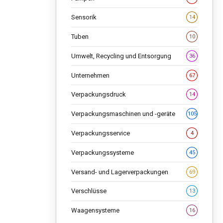
Sensorik
14
Tuben
10
Umwelt, Recycling und Entsorgung
36
Unternehmen
67
Verpackungsdruck
14
Verpackungsmaschinen und -geräte
105
Verpackungsservice
4
Verpackungssysteme
45
Versand- und Lagerverpackungen
69
Verschlüsse
13
Waagensysteme
16