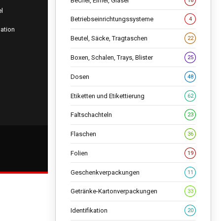
Becher, Eimer, Gläser
18
l
Betriebseinrichtungssysteme
4
ation
Beutel, Säcke, Tragtaschen
22
Boxen, Schalen, Trays, Blister
25
Dosen
48
Etiketten und Etikettierung
62
Faltschachteln
23
Flaschen
36
Folien
19
Geschenkverpackungen
11
Getränke-Kartonverpackungen
33
Identifikation
20