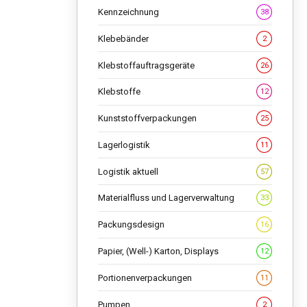
Kennzeichnung
38
Klebebänder
2
Klebstoffauftragsgeräte
26
Klebstoffe
12
Kunststoffverpackungen
25
Lagerlogistik
11
Logistik aktuell
57
Materialfluss und Lagerverwaltung
33
Packungsdesign
16
Papier, (Well-) Karton, Displays
12
Portionenverpackungen
11
Pumpen
2