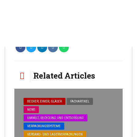
mit Kindler sind im Bild die egolf-Verkaufsleiterin
Beatrice Iselor und Robert Lehner, Verwaltungsrat und
Geschäftsleiter zu sehen.
Related Articles
BECHER, EIMER, GLÄSER
FACHARTIKEL
NEWS
UMWELT, RECYCLING UND ENTSORGUNG
VERPACKUNGSSYSTEME
VERSAND- UND LAGERVERPACKUNGEN