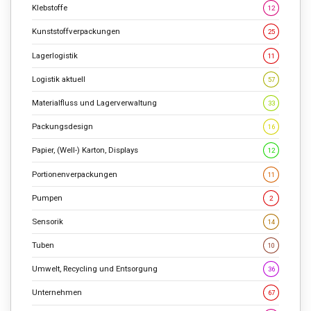
Klebstoffe
12
Kunststoffverpackungen
25
Lagerlogistik
11
Logistik aktuell
57
Materialfluss und Lagerverwaltung
33
Packungsdesign
16
Papier, (Well-) Karton, Displays
12
Portionenverpackungen
11
Pumpen
2
Sensorik
14
Tuben
10
Umwelt, Recycling und Entsorgung
36
Unternehmen
67