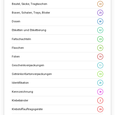
Beutel, Säcke, Tragtaschen
22
Boxen, Schalen, Trays, Blister
25
Dosen
48
Etiketten und Etikettierung
62
Faltschachteln
23
Flaschen
36
Folien
19
Geschenkverpackungen
11
Getränke-Kartonverpackungen
33
Identifikation
20
Kennzeichnung
38
Klebebänder
2
Klebstoffauftragsgeräte
26