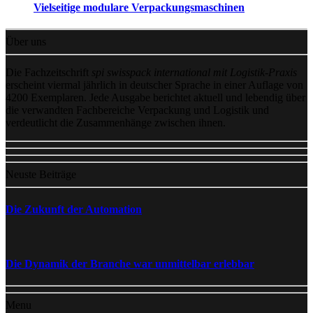
Vielseitige modulare Verpackungsmaschinen
Über uns
Die Fachzeitschrift
spi swisspack international mit Logistik-Praxis
erscheint viermal jährlich in deutscher Sprache in einer Auflage von
4200 Exemplaren. Jede Ausgabe berichtet aktuell und lebendig über
die verwandten Fachbereiche Verpackung und Logistik und
verdeutlicht die Zusammenhänge zwischen ihnen.
Neuste Beiträge
Die Zukunft der Automation
Die Dynamik der Branche war unmittelbar erlebbar
Menu