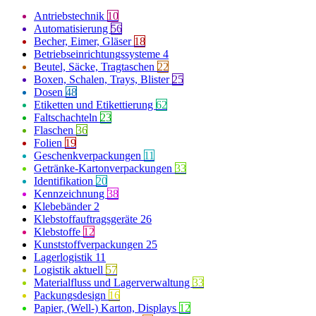
Antriebstechnik
10
Automatisierung
56
Becher, Eimer, Gläser
18
Betriebseinrichtungssysteme
4
Beutel, Säcke, Tragtaschen
22
Boxen, Schalen, Trays, Blister
25
Dosen
48
Etiketten und Etikettierung
62
Faltschachteln
23
Flaschen
36
Folien
19
Geschenkverpackungen
11
Getränke-Kartonverpackungen
33
Identifikation
20
Kennzeichnung
38
Klebebänder
2
Klebstoffauftragsgeräte
26
Klebstoffe
12
Kunststoffverpackungen
25
Lagerlogistik
11
Logistik aktuell
57
Materialfluss und Lagerverwaltung
33
Packungsdesign
16
Papier, (Well-) Karton, Displays
12