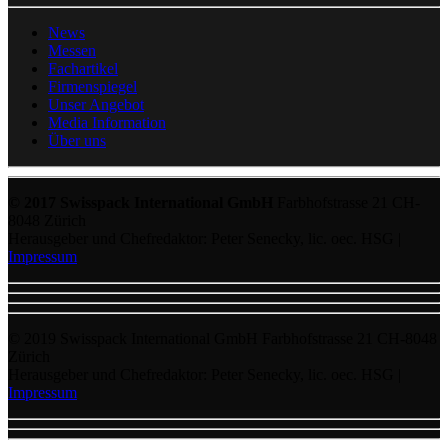
News
Messen
Fachartikel
Firmenspiegel
Unser Angebot
Media Information
Über uns
© 2017 Swisspack International GmbH
Farbhofstrasse 21 CH-
8048 Zürich
Herausgeber und Chefredaktor: Peter Senecky, lic. oec. HSG |
Impressum
© 2019 Swisspack International GmbH Farbhofstrasse 21 CH-8048
Zürich
Herausgeber und Chefredaktor: Peter Senecky, lic. oec. HSG |
Impressum