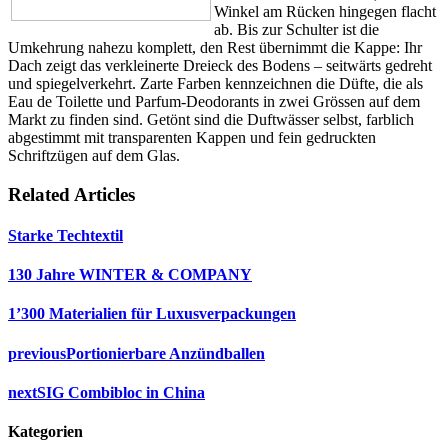
Winkel am Rücken hingegen flacht
ab. Bis zur Schulter ist die
Umkehrung nahezu komplett, den Rest übernimmt die Kappe: Ihr
Dach zeigt das verkleinerte Dreieck des Bodens – seitwärts gedreht
und spiegelverkehrt. Zarte Farben kennzeichnen die Düfte, die als
Eau de Toilette und Parfum-Deodorants in zwei Grössen auf dem
Markt zu finden sind. Getönt sind die Duftwässer selbst, farblich
abgestimmt mit transparenten Kappen und fein gedruckten
Schriftzügen auf dem Glas.
Related Articles
Starke Techtextil
130 Jahre WINTER & COMPANY
1’300 Materialien für Luxusverpackungen
previous
Portionierbare Anzündballen
next
SIG Combibloc in China
Kategorien