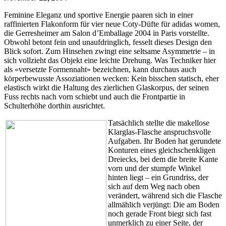
Feminine Eleganz und sportive Energie paaren sich in einer
raffinierten Flakonform für vier neue Coty-Düfte für adidas women,
die Gerresheimer am Salon d’Emballage 2004 in Paris vorstellte.
Obwohl betont fein und unaufdringlich, fesselt dieses Design den
Blick sofort. Zum Hinsehen zwingt eine seltsame Asymmetrie – in
sich vollzieht das Objekt eine leichte Drehung. Was Techniker hier
als «versetzte Formennaht» bezeichnen, kann durchaus auch
körperbewusste Assoziationen wecken: Kein bisschen statisch, eher
elastisch wirkt die Haltung des zierlichen Glaskorpus, der seinen
Fuss rechts nach vorn schiebt und auch die Frontpartie in
Schulterhöhe dorthin ausrichtet.
Tatsächlich stellte die makellose
Klarglas-Flasche anspruchsvolle
Aufgaben. Ihr Boden hat gerundete
Konturen eines gleichschenkligen
Dreiecks, bei dem die breite Kante
vorn und der stumpfe Winkel
hinten liegt – ein Grundriss, der
sich auf dem Weg nach oben
verändert, während sich die Flasche
allmählich verjüngt: Die am Boden
noch gerade Front biegt sich fast
unmerklich zu einer Seite, der