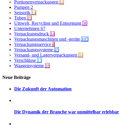
Portionenverpackungen
11
Pumpen
2
Sensorik
14
Tuben
10
Umwelt, Recycling und Entsorgung
36
Unternehmen
67
Verpackungsdruck
14
Verpackungsmaschinen und -geräte
105
Verpackungsservice
4
Verpackungssysteme
45
Versand- und Lagerverpackungen
69
Verschlüsse
13
Waagensysteme
16
Neue Beiträge
Die Zukunft der Automation
Die Dynamik der Branche war unmittelbar erlebbar