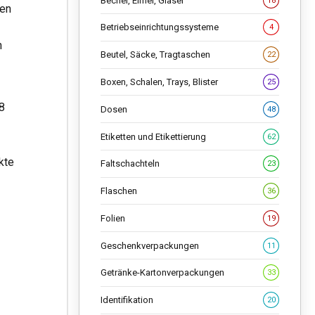
Becher, Eimer, Gläser
18
men
Betriebseinrichtungssysteme
4
n
Beutel, Säcke, Tragtaschen
22
Boxen, Schalen, Trays, Blister
25
8
Dosen
48
Etiketten und Etikettierung
62
kte
Faltschachteln
23
Flaschen
36
Folien
19
Geschenkverpackungen
11
Getränke-Kartonverpackungen
33
Identifikation
20