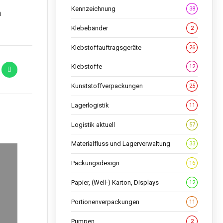
Kennzeichnung
38
n
Klebebänder
2
Klebstoffauftragsgeräte
26
Klebstoffe
12
Kunststoffverpackungen
25
Lagerlogistik
11
Logistik aktuell
57
Materialfluss und Lagerverwaltung
33
Packungsdesign
16
Papier, (Well-) Karton, Displays
12
Portionenverpackungen
11
Pumpen
2