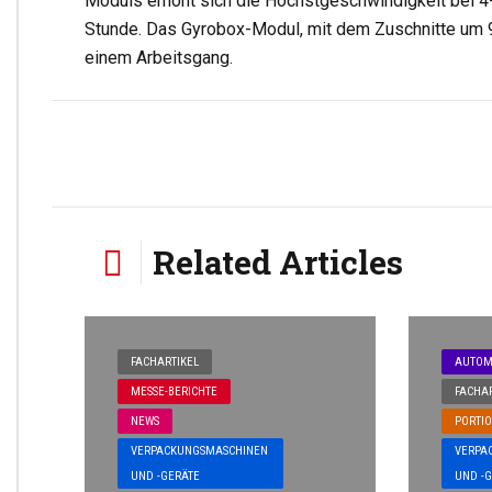
Moduls erhöht sich die Höchstgeschwindigkeit bei 4
Stunde. Das Gyrobox-Modul, mit dem Zuschnitte um 9
einem Arbeitsgang.
Related Articles
FACHARTIKEL
AUTOM
MESSE-BERICHTE
FACHAR
NEWS
PORTI
VERPACKUNGSMASCHINEN
VERPA
UND -GERÄTE
UND -