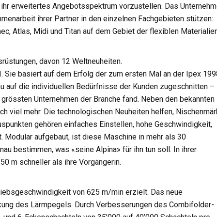
, ihr erweitertes Angebotsspektrum vorzustellen. Das Unterneh
enarbeit ihrer Partner in den einzelnen Fachgebieten stützen:
c, Atlas, Midi und Titan auf dem Gebiet der flexiblen Materialie
rüstungen, davon 12 Weltneuheiten.
I. Sie basiert auf dem Erfolg der zum ersten Mal an der Ipex 199
nau auf die individuellen Bedürfnisse der Kunden zugeschnitten –
en grössten Unternehmen der Branche fand. Neben den bekannten
noch viel mehr. Die technologischen Neuheiten helfen, Nischenmär
uspunkten gehören einfaches Einstellen, hohe Geschwindigkeit,
 Modular aufgebaut, ist diese Maschine in mehr als 30
u bestimmen, was «seine Alpina» für ihn tun soll. In ihrer
0 m schneller als ihre Vorgängerin.
iebsgeschwindigkeit von 625 m/min erzielt. Das neue
nkung des Lärmpegels. Durch Verbesserungen des Combifolder-