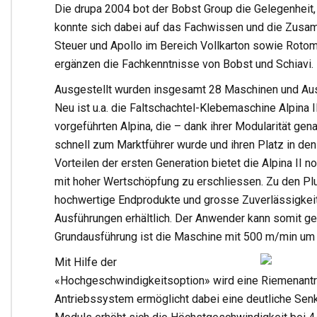
Die drupa 2004 bot der Bobst Group die Gelegenheit
konnte sich dabei auf das Fachwissen und die Zusamm
Steuer und Apollo im Bereich Vollkarton sowie Rotome
ergänzen die Fachkenntnisse von Bobst und Schiavi.
Ausgestellt wurden insgesamt 28 Maschinen und Aus
Neu ist u.a. die Faltschachtel-Klebemaschine Alpina I
vorgeführten Alpina, die – dank ihrer Modularität ge
schnell zum Marktführer wurde und ihren Platz in d
Vorteilen der ersten Generation bietet die Alpina II 
mit hoher Wertschöpfung zu erschliessen. Zu den Pl
hochwertige Endprodukte und grosse Zuverlässigkeit.
Ausführungen erhältlich. Der Anwender kann somit gena
Grundausführung ist die Maschine mit 500 m/min um 5
Mit Hilfe der
«Hochgeschwindigkeitsoption» wird eine Riemenantr
Antriebssystem ermöglicht dabei eine deutliche Se