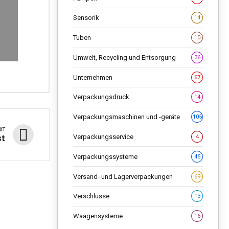
Sensorik
14
Tuben
10
Umwelt, Recycling und Entsorgung
36
Unternehmen
67
Verpackungsdruck
14
Verpackungsmaschinen und -geräte
105
XT
st
Verpackungsservice
4
Verpackungssysteme
45
Versand- und Lagerverpackungen
69
Verschlüsse
13
Waagensysteme
16