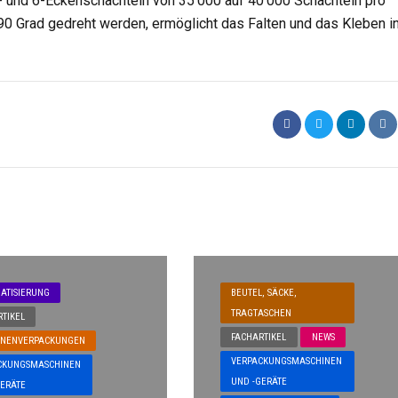
- und 6-Eckenschachteln von 35’000 auf 40’000 Schachteln pro
0 Grad gedreht werden, ermöglicht das Falten und das Kleben i
ATISIERUNG
BEUTEL, SÄCKE,
TRAGTASCHEN
TIKEL
FACHARTIKEL
NEWS
ONENVERPACKUNGEN
VERPACKUNGSMASCHINEN
CKUNGSMASCHINEN
UND -GERÄTE
GERÄTE