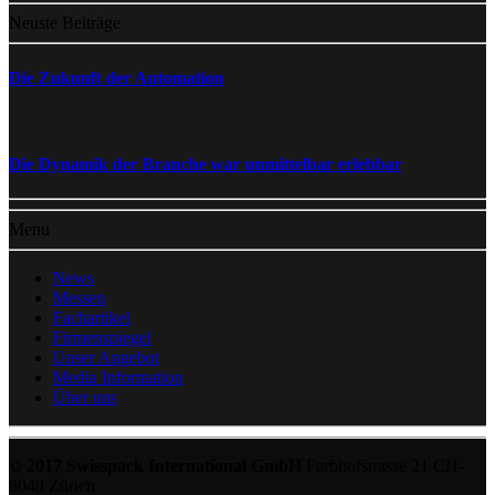
Neuste Beiträge
Die Zukunft der Automation
Die Dynamik der Branche war unmittelbar erlebbar
Menu
News
Messen
Fachartikel
Firmenspiegel
Unser Angebot
Media Information
Über uns
© 2017 Swisspack International GmbH
Farbhofstrasse 21 CH-
8048 Zürich