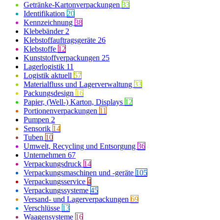
Getränke-Kartonverpackungen
33
Identifikation
20
Kennzeichnung
38
Klebebänder
2
Klebstoffauftragsgeräte
26
Klebstoffe
12
Kunststoffverpackungen
25
Lagerlogistik
11
Logistik aktuell
57
Materialfluss und Lagerverwaltung
33
Packungsdesign
16
Papier, (Well-) Karton, Displays
12
Portionenverpackungen
11
Pumpen
2
Sensorik
14
Tuben
10
Umwelt, Recycling und Entsorgung
36
Unternehmen
67
Verpackungsdruck
14
Verpackungsmaschinen und -geräte
105
Verpackungsservice
4
Verpackungssysteme
45
Versand- und Lagerverpackungen
69
Verschlüsse
13
Waagensysteme
16