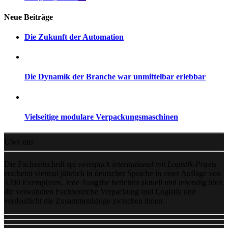
Neue Beiträge
Die Zukunft der Automation
Die Dynamik der Branche war unmittelbar erlebbar
Vielseitige modulare Verpackungsmaschinen
Über uns
Die Fachzeitschrift
spi swisspack international mit Logistik-Praxis
erscheint viermal jährlich in deutscher Sprache in einer Auflage von
4200 Exemplaren. Jede Ausgabe berichtet aktuell und lebendig über
die verwandten Fachbereiche Verpackung und Logistik und
verdeutlicht die Zusammenhänge zwischen ihnen.