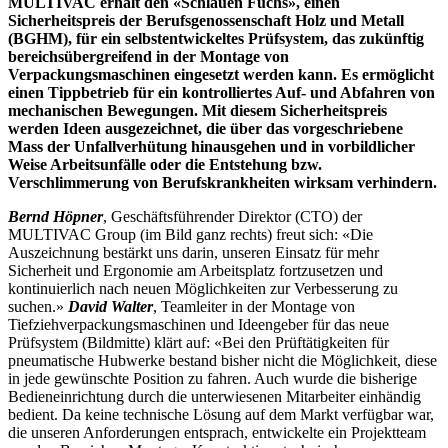
MULTIVAC erhält den «Schlauen Fuchs», einen
Sicherheitspreis der Berufsgenossenschaft Holz und
Metall
(BGHM), für ein selbstentwickeltes Prüfsystem, das zukünftig
bereichsübergreifend in der Montage von
Verpackungsmaschinen eingesetzt werden kann. Es ermöglicht
einen Tippbetrieb für ein kontrolliertes Auf- und Abfahren von
mechanischen Bewegungen. Mit diesem Sicherheitspreis
werden Ideen ausgezeichnet, die über das vorgeschriebene
Mass der Unfallverhütung hinausgehen und in vorbildlicher
Weise Arbeitsunfälle oder die Entstehung bzw.
Verschlimmerung von Berufskrankheiten wirksam verhindern.
Bernd Höpner
, Geschäftsführender Direktor (CTO) der
MULTIVAC Group (im Bild ganz rechts) freut sich: «Die
Auszeichnung bestärkt uns darin, unseren Einsatz für mehr
Sicherheit und Ergonomie am Arbeitsplatz fortzusetzen und
kontinuierlich nach neuen Möglichkeiten zur Verbesserung zu
suchen.»
David Walter
, Teamleiter in der Montage von
Tiefziehverpackungsmaschinen und Ideengeber für das neue
Prüfsystem (Bildmitte) klärt auf: «Bei den Prüftätigkeiten für
pneumatische Hubwerke bestand bisher nicht die Möglichkeit, diese
in jede gewünschte Position zu fahren. Auch wurde die bisherige
Bedieneinrichtung durch die unterwiesenen Mitarbeiter einhändig
bedient. Da keine technische Lösung auf dem Markt verfügbar war,
die unseren Anforderungen entsprach, entwickelte ein Projektteam