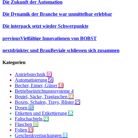
Die Zukunft der Automation
Die Dynamik der Branche war unmittelbar erlebbar
Die interpack setzt wieder Schwerpunkte
previous
Vielfältige Innovationen von BOBST
next
drinktec und BrauBeviale schliessen sich zusammen
Kategorien
Antriebstechnik
10
Automatisierung
56
Becher, Eimer, Gläser
18
Betriebseinrichtungssysteme
4
Beutel, Säcke, Tragtaschen
22
Boxen, Schalen, Trays, Blister
25
Dosen
48
Etiketten und Etikettierung
62
Faltschachteln
23
Flaschen
36
Folien
19
Geschenkverpackungen
11