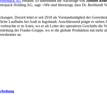
Vetropack AG
ernannt. Er übernimmt die Nachfolge von
Johann Reite
Vetropack Holding AG, sagt: «Wir sind überzeugt, dass Dr.
Burkhardt
Ve
ckungen. Derzeit leitet er seit 2018 als Vorstandsmitglied der Gerres
iche Laufbahn bei Audi in Ingolstadt. Anschliessend prägte er sieben 
 verbrachte er in Asien, wo er als Leiter des operativen Geschäfts die
ernleitung der Franke-Gruppe, wo er die globale Produktion mit mehr a
erresheimer an.
arbeitung