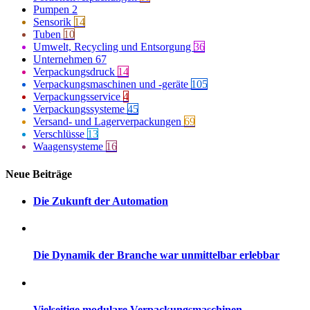
Pumpen
2
Sensorik
14
Tuben
10
Umwelt, Recycling und Entsorgung
36
Unternehmen
67
Verpackungsdruck
14
Verpackungsmaschinen und -geräte
105
Verpackungsservice
4
Verpackungssysteme
45
Versand- und Lagerverpackungen
69
Verschlüsse
13
Waagensysteme
16
Neue Beiträge
Die Zukunft der Automation
Die Dynamik der Branche war unmittelbar erlebbar
Vielseitige modulare Verpackungsmaschinen