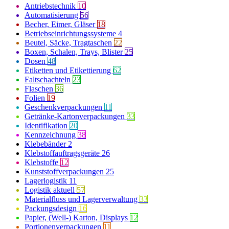
Antriebstechnik
10
Automatisierung
56
Becher, Eimer, Gläser
18
Betriebseinrichtungssysteme
4
Beutel, Säcke, Tragtaschen
22
Boxen, Schalen, Trays, Blister
25
Dosen
48
Etiketten und Etikettierung
62
Faltschachteln
23
Flaschen
36
Folien
19
Geschenkverpackungen
11
Getränke-Kartonverpackungen
33
Identifikation
20
Kennzeichnung
38
Klebebänder
2
Klebstoffauftragsgeräte
26
Klebstoffe
12
Kunststoffverpackungen
25
Lagerlogistik
11
Logistik aktuell
57
Materialfluss und Lagerverwaltung
33
Packungsdesign
16
Papier, (Well-) Karton, Displays
12
Portionenverpackungen
11