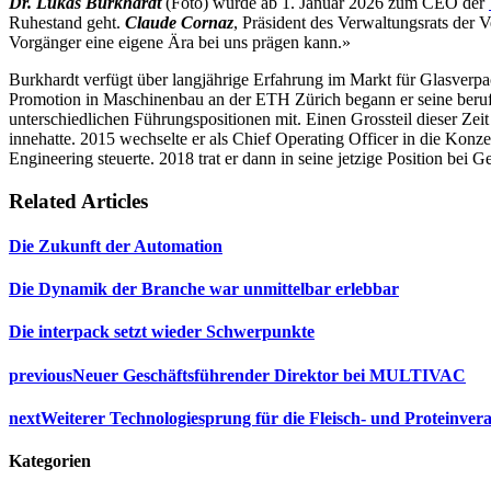
Dr. Lukas Burkhardt
(Foto) wurde ab 1. Januar 2026 zum CEO der
Ruhestand geht.
Claude Cornaz
, Präsident des Verwaltungsrats der 
Vorgänger eine eigene Ära bei uns prägen kann.»
Burkhardt verfügt über langjährige Erfahrung im Markt für Glasverpa
Promotion in Maschinenbau an der ETH Zürich begann er seine berufl
unterschiedlichen Führungspositionen mit. Einen Grossteil dieser Zeit
innehatte. 2015 wechselte er als Chief Operating Officer in die Konz
Engineering steuerte. 2018 trat er dann in seine jetzige Position bei G
Related Articles
Die Zukunft der Automation
Die Dynamik der Branche war unmittelbar erlebbar
Die interpack setzt wieder Schwerpunkte
previous
Neuer Geschäftsführender Direktor bei MULTIVAC
next
Weiterer Technologiesprung für die Fleisch- und Proteinver
Kategorien