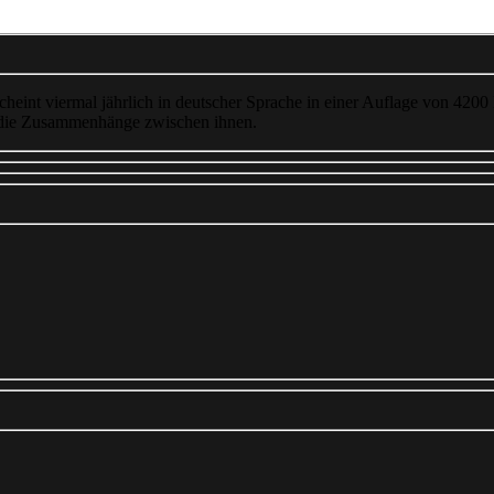
cheint viermal jährlich in deutscher Sprache in einer Auflage von 4200
 die Zusammenhänge zwischen ihnen.