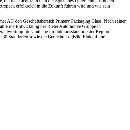
r
, der nach acht Jahren an der Spitze des Unternehmens in den
tropack erfolgreich in die Zukunft führen wird und wie sein
heimer AG den Geschäftsbereich Primary Packaging Glass. Nach seiner
Jahre die Entwicklung der Rieter Automotive Gruppe in
 Verantwortung für sämtliche Produktionsstandorte der Region
ls 30 Standorten sowie die Bereiche Logistik, Einkauf und