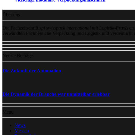
Über uns
Die Fachzeitschrift
spi swisspack international mit Logistik-Praxis
ers
verwandten Fachbereiche Verpackung und Logistik und verdeutlicht
Neuste Beiträge
Die Zukunft der Automation
Die Dynamik der Branche war unmittelbar erlebbar
Menu
News
Messen