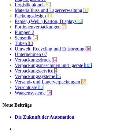
Logistik aktuell
57
Materialfluss und Lagerverwaltung
33
Packungsdesign
16
Papier, (Well-) Karton, Displays
12
Portionenverpackungen
11
Pumpen
2
Sensorik
14
Tuben
10
Umwelt, Recycling und Entsorgung
36
Unternehmen
67
Verpackungsdruck
14
Verpackungsmaschinen und -geräte
105
Verpackungsservice
4
Verpackungssysteme
45
Versand- und Lagerverpackungen
69
Verschlüsse
13
Waagensysteme
16
Neue Beiträge
Die Zukunft der Automation