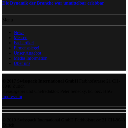
Die Dynamik der Branche war unmittelbar erlebbar
Menu
News
Messen
Fachartikel
Firmenspiegel
Unser Angebot
Media Information
Über uns
© 2017 Swisspack International GmbH
Farbhofstrasse 21 CH-
8048 Zürich
Herausgeber und Chefredaktor: Peter Senecky, lic. oec. HSG |
Impressum
© 2019 Swisspack International GmbH Farbhofstrasse 21 CH-8048
Zürich