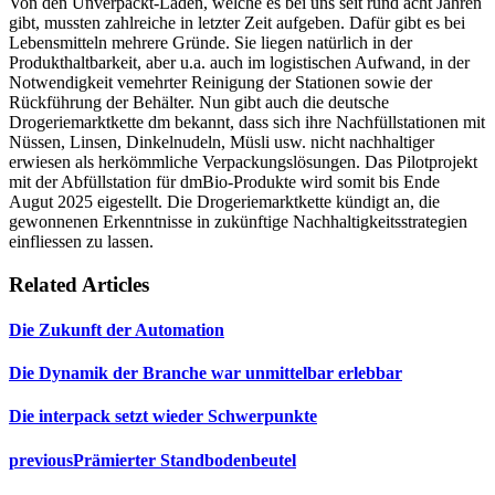
Von den Unverpackt-Läden, welche es bei uns seit rund acht Jahren
gibt, mussten zahlreiche in letzter Zeit aufgeben. Dafür gibt es bei
Lebensmitteln mehrere Gründe. Sie liegen natürlich in der
Produkthaltbarkeit, aber u.a. auch im
logistischen Aufwand, in der
Notwendigkeit vemehrter Reinigung der Stationen sowie der
Rückführung der Behälter. Nun gibt auch die
deutsche
Drogeriemarktkette dm bekannt, dass sich ihre Nachfüllstationen mit
Nüssen, Linsen, Dinkelnudeln, Müsli usw.
nicht nachhaltiger
erwiesen als herkömmliche Verpackungslösungen. Das
Pilotprojekt
mit der Abfüllstation für dmBio-Produkte wird somit bis Ende
Augut 2025 eigestellt.
Die Drogeriemarktkette kündigt an, die
gewonnenen Erkenntnisse in zukünftige Nachhaltigkeitsstrategien
einfliessen zu lassen.
Related Articles
Die Zukunft der Automation
Die Dynamik der Branche war unmittelbar erlebbar
Die interpack setzt wieder Schwerpunkte
previous
Prämierter Standbodenbeutel