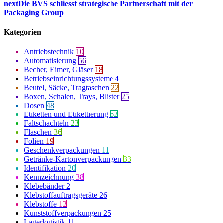
next
Die BVS schliesst strategische Partnerschaft mit der
Packaging Group
Kategorien
Antriebstechnik
10
Automatisierung
56
Becher, Eimer, Gläser
18
Betriebseinrichtungssysteme
4
Beutel, Säcke, Tragtaschen
22
Boxen, Schalen, Trays, Blister
25
Dosen
48
Etiketten und Etikettierung
62
Faltschachteln
23
Flaschen
36
Folien
19
Geschenkverpackungen
11
Getränke-Kartonverpackungen
33
Identifikation
20
Kennzeichnung
38
Klebebänder
2
Klebstoffauftragsgeräte
26
Klebstoffe
12
Kunststoffverpackungen
25
Lagerlogistik
11