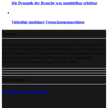
Die Dynamik der Branche war unmittelbar erlebbar
Vielseitige modulare Verpackungsmaschinen
Über uns
Die Fachzeitschrift
spi swisspack international mit Logistik-Praxis
erscheint viermal jährlich in deutscher Sprache in einer Auflage von
4200 Exemplaren. Jede Ausgabe berichtet aktuell und lebendig über
die verwandten Fachbereiche Verpackung und Logistik und
verdeutlicht die Zusammenhänge zwischen ihnen.
Neuste Beiträge
Die Zukunft der Automation