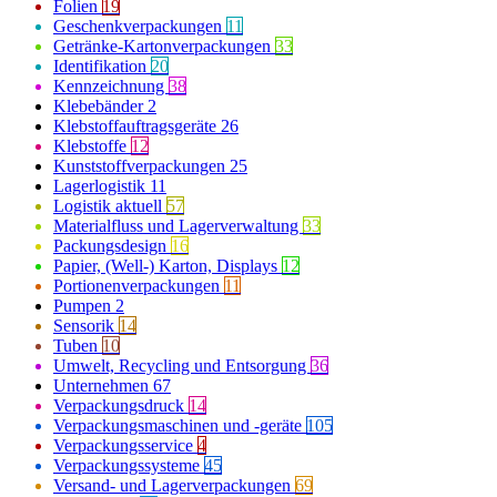
Folien
19
Geschenkverpackungen
11
Getränke-Kartonverpackungen
33
Identifikation
20
Kennzeichnung
38
Klebebänder
2
Klebstoffauftragsgeräte
26
Klebstoffe
12
Kunststoffverpackungen
25
Lagerlogistik
11
Logistik aktuell
57
Materialfluss und Lagerverwaltung
33
Packungsdesign
16
Papier, (Well-) Karton, Displays
12
Portionenverpackungen
11
Pumpen
2
Sensorik
14
Tuben
10
Umwelt, Recycling und Entsorgung
36
Unternehmen
67
Verpackungsdruck
14
Verpackungsmaschinen und -geräte
105
Verpackungsservice
4
Verpackungssysteme
45
Versand- und Lagerverpackungen
69