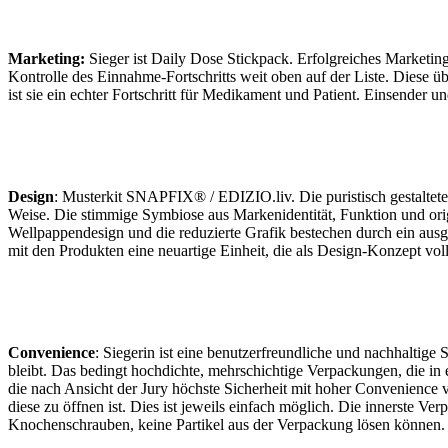
Marketing:
Sieger ist Daily Dose Stickpack. Erfolgreiches Marketi
Kontrolle des Einnahme-Fortschritts weit oben auf der Liste. Diese üb
ist sie ein echter Fortschritt für Medikament und Patient. Einsender un
Design
: Musterkit SNAPFIX® / EDIZIO.liv. Die puristisch gestaltete
Weise. Die stimmige Symbiose aus Markenidentität, Funktion und orig
Wellpappendesign und die reduzierte Grafik bestechen durch ein aus
mit den Produkten eine neuartige Einheit, die als Design-Konzept voll
Convenience
: Siegerin ist eine benutzerfreundliche und nachhaltige 
bleibt. Das bedingt hochdichte, mehrschichtige Verpackungen, die in
die nach Ansicht der Jury höchste Sicherheit mit hoher Convenience 
diese zu öffnen ist. Dies ist jeweils einfach möglich. Die innerste V
Knochenschrauben, keine Partikel aus der Verpackung lösen können. E