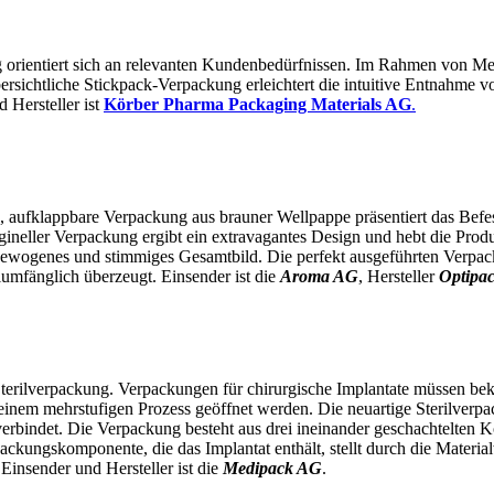
ng orientiert sich an relevanten Kundenbedürfnissen. Im Rahmen von M
ersichtliche Stickpack-Verpackung erleichtert die intuitive Entnahme von
d Hersteller ist
Körber Pharma Packaging Materials AG
.
, aufklappbare Verpackung aus brauner Wellpappe präsentiert das Befest
ineller Verpackung ergibt ein extravagantes Design und hebt die Prod
gewogenes und stimmiges Gesamtbild. Die perfekt ausgeführten Verpa
umfänglich überzeugt. Einsender ist die
Aroma AG
, Hersteller
Optipa
Sterilverpackung. Verpackungen für chirurgische Implantate müssen bek
 einem mehrstufigen Prozess geöffnet werden. Die neuartige Sterilverp
verbindet. Die Verpackung besteht aus drei ineinander geschachtelten K
erpackungskomponente, die das Implantat enthält, stellt durch die Mater
insender und Hersteller ist die
Medipack AG
.