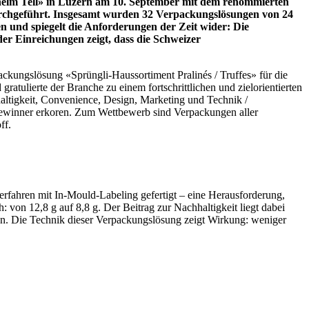
helm Tell» in Luzern am 10. September mit dem renommierten
urchgeführt. Insgesamt wurden 32 Verpackungslösungen von 24
n und spiegelt die Anforderungen der Zeit wider: Die
r Einreichungen zeigt, dass die Schweizer
ckungslösung «Sprüngli-Haussortiment Pralinés / Truffes» für die
atulierte der Branche zu einem fortschrittlichen und zielorientierten
tigkeit, Convenience, Design, Marketing und Technik /
Gewinner erkoren. Zum Wettbewerb sind Verpackungen aller
ff.
fahren mit In-Mould-Labeling gefertigt – eine Herausforderung,
: von 12,8 g auf 8,8 g. Der Beitrag zur Nachhaltigkeit liegt dabei
tion. Die Technik dieser Verpackungslösung zeigt Wirkung: weniger