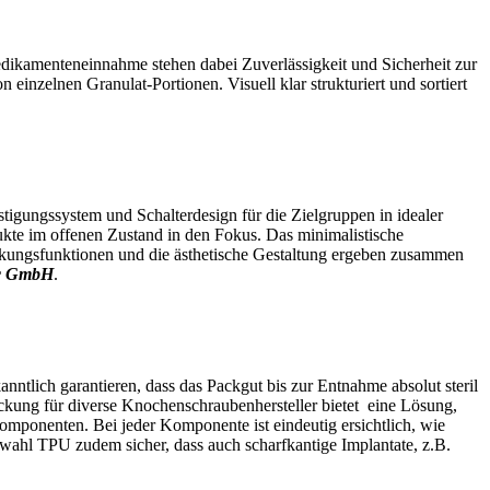
edikamenteneinnahme stehen dabei Zuverlässigkeit und Sicherheit zur
 einzelnen Granulat-Portionen. Visuell klar strukturiert und sortiert
igungssystem und Schalterdesign für die Zielgruppen in idealer
ukte im offenen Zustand in den Fokus. Das minimalistische
ckungsfunktionen und die ästhetische Gestaltung ergeben zusammen
c GmbH
.
anntlich garantieren, dass das Packgut bis zur Entnahme absolut steril
ackung für diverse Knochenschraubenhersteller bietet eine Lösung,
omponenten. Bei jeder Komponente ist eindeutig ersichtlich, wie
ialwahl TPU zudem sicher, dass auch scharfkantige Implantate, z.B.