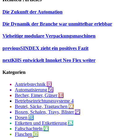
Die Zukunft der Automation
Die Dynamik der Branche war unmittelbar erlebbar
Vielseitige modulare Verpackungsmaschinen
previous
SINDEX zieht ein positives Fazit
next
KHS entwickelt Innoket Neo Flex weiter
Kategorien
Antriebstechnik
10
Automatisierung
56
Becher, Eimer, Gläser
18
Betriebseinrichtungssysteme
4
Beutel, Säcke, Tragtaschen
22
Boxen, Schalen, Trays, Blister
25
Dosen
48
Etiketten und Etikettierung
62
Faltschachteln
23
Flaschen
36