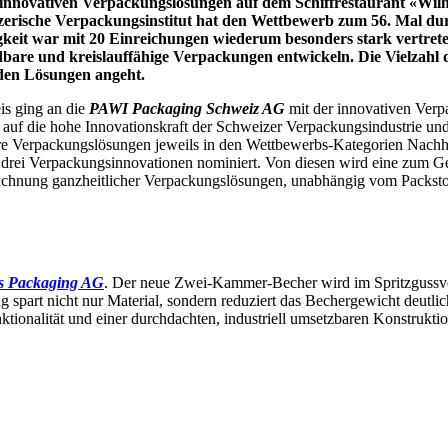
 innovativen Verpackungslösungen auf dem Schiffrestaurant «Wil
izerische Verpackungsinstitut hat den Wettbewerb zum 56. Mal d
gkeit war mit 20 Einreichungen wiederum besonders stark vertrete
re und kreislauffähige Verpackungen entwickeln. Die Vielzahl de
den Lösungen angeht.
s ging an die
PAWI Packaging Schweiz AG
mit der innovativen Verpa
auf die hohe Innovationskraft der Schweizer Verpackungsindustrie und gr
 Verpackungslösungen jeweils in den Wettbewerbs-Kategorien Nachhal
 drei Verpackungsinnovationen nominiert. Von diesen wird eine zum 
eichnung ganzheitlicher Verpackungslösungen, unabhängig vom Packsto
is Packaging AG
. Der neue Zwei-Kammer-Becher wird im Spritzgussver
 spart nicht nur Material, sondern reduziert das Bechergewicht deutlich
nktionalität und einer durchdachten, industriell umsetzbaren Konstruk