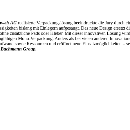
hweiz AG
realisierte Verpackungslösung beeindruckte die Jury durch ein
sigkeiten bislang mit Einlegern aufgesaugt. Das neue Design ersetzt die
hne zusätzliche Pads oder Kleber. Mit dieser innovativen Lösung wird
ingfähigen Mono-Verpackung. Anders als bei vielen anderen Innovatione
 Aufwand sowie Ressourcen und eröffnet neue Einsatzmöglichkeiten – se
e
Bachmann Group.