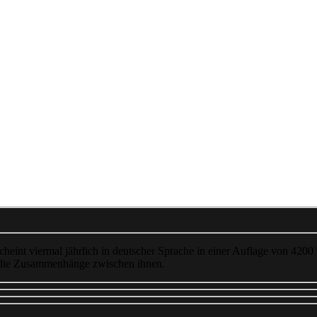
cheint viermal jährlich in deutscher Sprache in einer Auflage von 4200
 die Zusammenhänge zwischen ihnen.