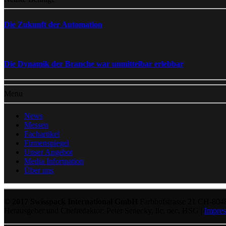
Die Zukunft der Automation
Die Dynamik der Branche war unmittelbar erlebbar
Menu
News
Messen
Fachartikel
Firmenspiegel
Unser Angebot
Media Information
Über uns
© 2017 Swisspack International GmbH
Farbhofstrasse 21 CH-804
Herausgeber und Chefredaktor: Peter Senecky, lic. oec. HSG |
Impre