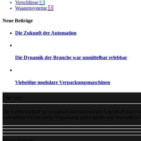
Verschlüsse
13
Waagensysteme
16
Neue Beiträge
Die Zukunft der Automation
Die Dynamik der Branche war unmittelbar erlebbar
Vielseitige modulare Verpackungsmaschinen
Über uns
Die Fachzeitschrift
spi swisspack international mit Logistik-Praxis
ers
verwandten Fachbereiche Verpackung und Logistik und verdeutlicht
Neuste Beiträge