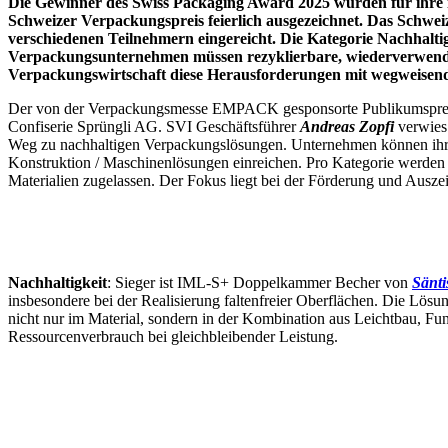
Die Gewinner des Swiss Packaging Award 2025 wurden für ihre
Schweizer Verpackungspreis feierlich ausgezeichnet. Das Schwe
verschiedenen Teilnehmern eingereicht. Die Kategorie Nachhalti
Verpackungsunternehmen müssen rezyklierbare, wiederverwendba
Verpackungswirtschaft diese Herausforderungen mit wegweisen
Der von der Verpackungsmesse EMPACK gesponsorte Publikumsprei
Confiserie Sprüngli AG. SVI Geschäftsführer
Andreas Zopfi
verwies 
Weg zu nachhaltigen Verpackungslösungen. Unternehmen können ihre
Konstruktion / Maschinenlösungen einreichen. Pro Kategorie werden
Materialien zugelassen. Der Fokus liegt bei der Förderung und Ausz
Nachhaltigkeit
: Sieger ist IML-S+ Doppelkammer Becher von
Sänt
insbesondere bei der Realisierung faltenfreier Oberflächen. Die Lösung
nicht nur im Material, sondern in der Kombination aus Leichtbau, Fu
Ressourcenverbrauch bei gleichbleibender Leistung.